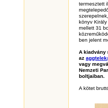
termesztett i
megtelepedő
szerepelnek,
könyv Király
mellett 31 b
közreműködé
ben jelent m
A kiadvány
az
aggtelek
vagy megvás
Nemzeti Par
boltjaiban.
A kötet brutt