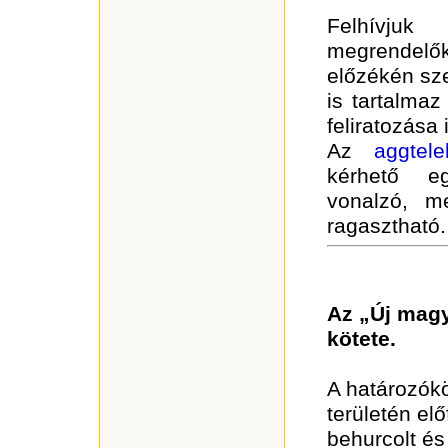
Felhívju
megrendelők
előzékén sze
is tartalma
feliratozása 
Az
aggtele
kérhető eg
vonalzó, m
ragasztható.
Az „Új magy
kötete.
A határozók
területén el
behurcolt és