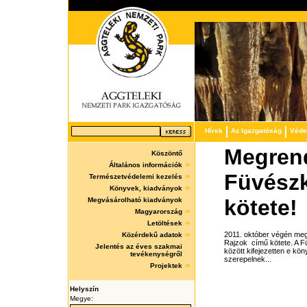
Hírek
Az Igazgatóság
Védet
Megrend
Köszöntő
Általános információk
Füvész
Természetvédelemi kezelés
Könyvek, kiadványok
kötete!
Megvásárolható kiadványok
Magyarország
Letöltések
2011. október végén me
Közérdekű adatok
Rajzok című kötete. A 
Jelentés az éves szakmai
között kifejezetten e kö
tevékenységről
szerepelnek...
Projektek
Helyszín
Megye: