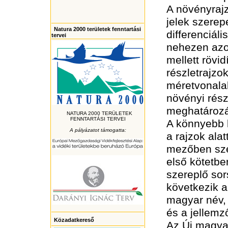
A növényraj
jelek szerep
Natura 2000 területek fenntartási
differenciál
tervei
nehezen azo
mellett rövidí
részletrajzok
méretvonalak
növényi rés
meghatározá
NATURA 2000 TERÜLETEK
FENNTARTÁSI TERVEI
A könnyebb 
A pályázatot támogatta:
a rajzok ala
mezőben sze
első kötetbe
szereplő so
következik 
magyar név, 
és a jellemző
Közadatkereső
Az Új magya