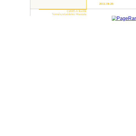
2011.09.29.
©2005 A KvVM
Természetvédelmi Hivatala