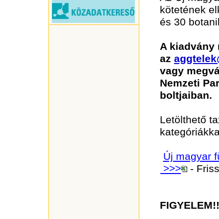
kötetének el
és 30 botani
A kiadvány
az
aggtelek
vagy megvás
Nemzeti Par
boltjaiban.
Letölthető ta
kategóriákka
Új magyar f
>>>
- Friss
FIGYELEM!!