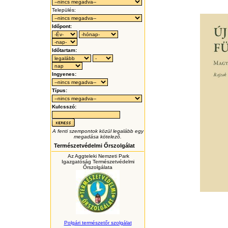
Település:
Időpont:
Időtartam:
Ingyenes:
Típus:
Kulcsszó:
A fenti szempontok közül legalább egy
megadása kötelező.
Természetvédelmi Őrszolgálat
Az Aggteleki Nemzeti Park
Igazgatóság Természetvédelmi
Őrszolgálata
Polgári természetőr szolgálat