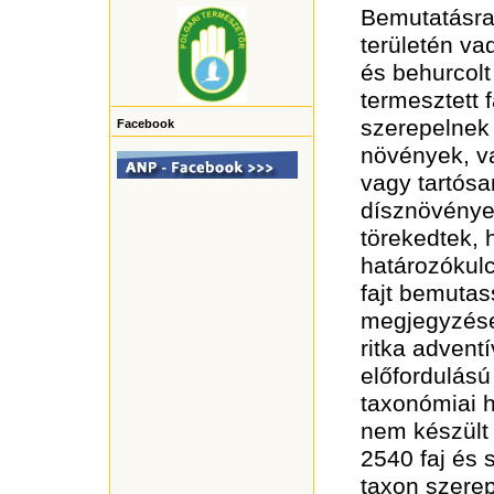
Bemutatásra
területén va
és behurcolt 
termesztett f
szerepelnek
Facebook
növények, v
vagy tartósa
dísznövények
törekedtek, 
határozókul
fajt bemutas
megjegyzése
ritka advent
előfordulású
taxonómiai 
nem készült
2540 faj és 
taxon szerep