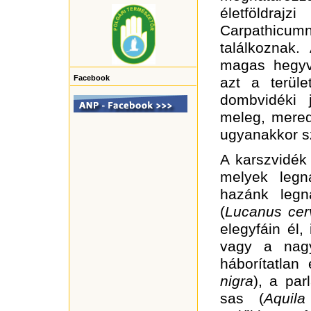
életföldra
Carpathicumn
találkoznak.
magas hegyvi
Facebook
azt a terüle
dombvidéki j
meleg, merede
ugyanakkor sz
A karszvidék
melyek legn
hazánk legn
(
Lucanus cer
elegyfáin él,
vagy a nagy
háborítatlan
nigra
), a par
sas (
Aquil