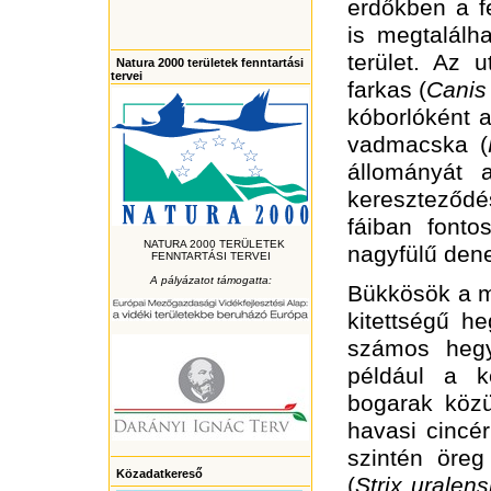
erdőkben a f
is megtalálh
terület. Az 
Natura 2000 területek fenntartási
tervei
farkas (
Canis
kóborlóként 
vadmacska (
állományát 
kereszteződ
fáiban fonto
NATURA 2000 TERÜLETEK
nagyfülű dene
FENNTARTÁSI TERVEI
A pályázatot támogatta:
Bükkösök a m
kitettségű h
számos hegyvi
például a k
bogarak közü
havasi cincér
szintén öreg
Közadatkereső
(
Strix uralens