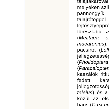
talajtakaróv
melyeken szi
pannongyík
talajréteg
lejtősztyepp
fűrészlábú s
(
Melitaea o
macaronius
)
pacsirta (
Lul
jellegzetes
(
Pholidopter
(
Paracalopte
kaszálók ritk
fedett kar
jellegzetes
teleius
) és a
közül az els
haris (
Crex c