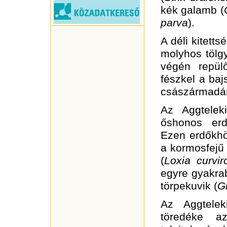
kék galamb (
parva
).
A déli kitett
molyhos tölgy
végén repül
fészkel a ba
császármadár
Az Aggtelek
őshonos erdő
Ezen erdőkhö
a kormosfejű 
(
Loxia curvir
egyre gyakrab
törpekuvik (
G
Az Aggtelek
töredéke a