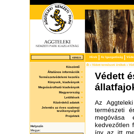
Hírek
Az Igazgatóság
Védet
» Védett természeti értékek » Véde
Köszöntő
Általános információk
Védett é
Természetvédelemi kezelés
Könyvek, kiadványok
állatfajo
Megvásárolható kiadványok
Magyarország
Letöltések
Az Aggteleki
Közérdekű adatok
Jelentés az éves szakmai
természeti é
tevékenységről
megóvása é
Projektek
kedvezőtlen f
Helyszín
Megye:
így az itt m