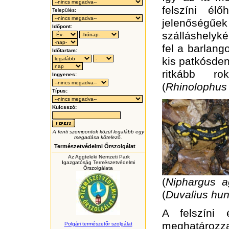
felszíni él
Település:
jelenőségűek
Időpont:
szálláshelyké
fel a barlang
Időtartam:
kis patkósden
ritkább ro
Ingyenes:
(
Rhinolophus
Típus:
Kulcsszó:
A fenti szempontok közül legalább egy
megadása kötelező.
Természetvédelmi Őrszolgálat
Az Aggteleki Nemzeti Park
Igazgatóság Természetvédelmi
Őrszolgálata
(
Niphargus ag
(
Duvalius hun
A felszíni 
meghatároz
Polgári természetőr szolgálat