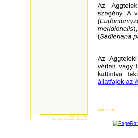
Az Aggtelek
szegény. A ví
(Eudontomyz
meridionalis
)
(
Sadleriana 
Az Aggteleki
védett vagy f
kattintva te
állatfajok az
2025. 01. 29.
©2005 A KvVM
Természetvédelmi Hivatala