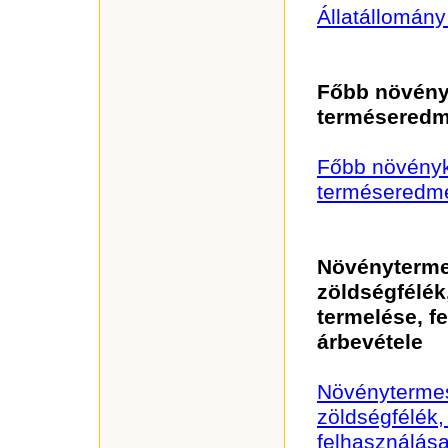
Állatállomán
Főbb növény
termésered
Főbb növényk
terméseredm
Növényterme
zöldségfélék
termelése, f
árbevétele
Növénytermes
zöldségfélék,
felhasználása