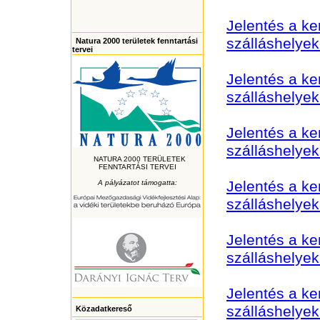
Jelentés a k
szálláshelye
Natura 2000 területek fenntartási
tervei
Jelentés a k
szálláshelye
Jelentés a k
szálláshelye
NATURA 2000 TERÜLETEK
FENNTARTÁSI TERVEI
Jelentés a k
A pályázatot támogatta:
szálláshelye
Jelentés a k
szálláshelye
Jelentés a k
szálláshelye
Közadatkereső