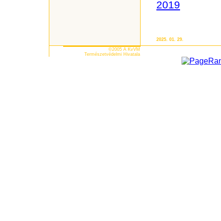
2019
2025. 01. 29.
©2005 A KvVM
Természetvédelmi Hivatala