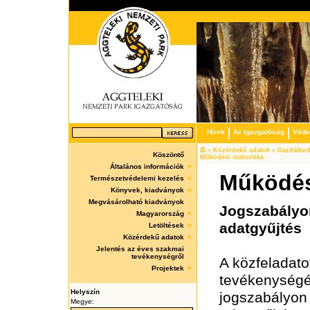
Hírek
Az Igazgatóság
Védet
» Közérdekű adatok » Gazdálkodá
Köszöntő
Működési statisztika
Általános információk
Működési
Természetvédelemi kezelés
Könyvek, kiadványok
Megvásárolható kiadványok
Jogszabályon
Magyarország
adatgyűjtés
Letöltések
Közérdekű adatok
Jelentés az éves szakmai
tevékenységről
A közfeladatot
Projektek
tevékenységé
Helyszín
jogszabályon 
Megye: