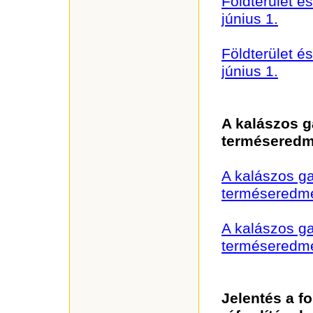
Földterület é
június 1.
Földterület é
június 1.
A kalászos 
termésered
A kalászos g
terméseredm
A kalászos g
terméseredm
Jelentés a f