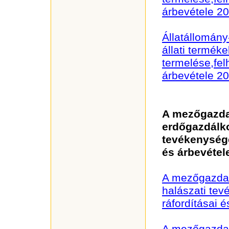
árbevétele 2
Állatállomány
állati terméke
termelése,fel
árbevétele 2
A mezőgazda
erdőgazdálko
tevékenysége
és árbevétel
A mezőgazdas
halászati te
ráfordításai 