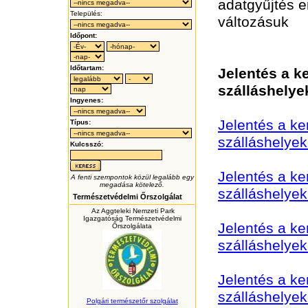
adatgyűjtés e
Település:
változásuk
Időpont:
Időtartam:
Jelentés a k
szálláshelye
Ingyenes:
Jelentés a k
Típus:
szálláshelye
Kulcsszó:
Jelentés a k
A fenti szempontok közül legalább egy
megadása kötelező.
szálláshelye
Természetvédelmi Őrszolgálat
Az Aggteleki Nemzeti Park
Igazgatóság Természetvédelmi
Jelentés a k
Őrszolgálata
szálláshelye
Jelentés a k
szálláshelye
Polgári természetőr szolgálat