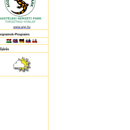
www.anp.hu
rogramok-Programs
őjárás