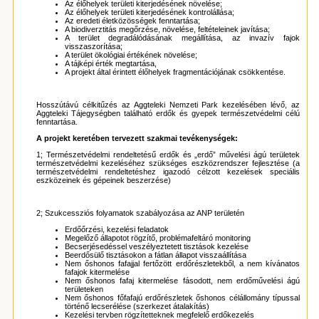
Az élőhelyek területi kiterjedésének növelése;
Az élőhelyek területi kiterjedésének kontrolállása;
Az eredeti életközösségek fenntartása;
A biodiverztitás megőrzése, növelése, feltételeinek javítása;
A terület degradálódásának megállítása, az invazív fajok
visszaszorítása;
A terület ökológiai értékének növelése;
A tájképi érték megtartása,
A projekt által érintett élőhelyek fragmentációjának csökkentése.
Hosszútávú célkitűzés az Aggteleki Nemzeti Park kezelésében lévő, az
Aggteleki Tájegységben található erdők és gyepek természetvédelmi célú
fenntartása.
A projekt keretében tervezett szakmai tevékenységek:
1; Természetvédelmi rendeltetésű erdők és „erdő” művelési ágú területek
természetvédelmi kezeléséhez szükséges eszközrendszer fejlesztése (a
természetvédelmi rendeltetéshez igazodó célzott kezelések speciális
eszközeinek és gépeinek beszerzése)
2; Szukcessziós folyamatok szabályozása az ANP területén
Erdőőrzési, kezelési feladatok
Megelőző állapotot rögzítő, problémafeltáró monitoring
Becserjésedéssel veszélyeztetett tisztások kezelése
Beerdősülő tisztásokon a fátlan állapot visszaállítása
Nem őshonos fafajjal fertőzött erdőrészletekből, a nem kívánatos
fafajok kitermelése
Nem őshonos fafaj kitermelése fásodott, nem erdőművelési ágú
területeken
Nem őshonos főfafajú erdőrészletek őshonos célállomány típussal
történő lecserélése (szerkezet átalakítás)
Kezelési tervben rögzítetteknek megfelelő erdőkezelés