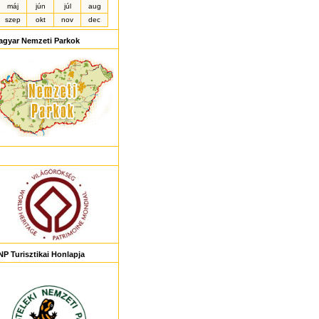
máj
jún
júl
aug
szep
okt
nov
dec
agyar Nemzeti Parkok
P Turisztikai Honlapja