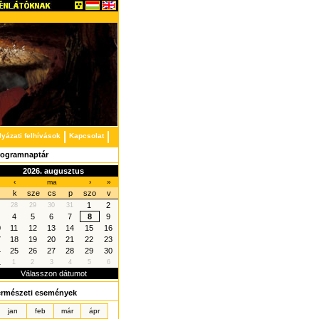
lyázati felhívások
Kapcsolat
rogramnaptár
2026. augusztus
‹
ma
›
»
k
sze
cs
p
szo
v
1
2
28
29
30
31
4
5
6
7
8
9
0
11
12
13
14
15
16
7
18
19
20
21
22
23
4
25
26
27
28
29
30
1
1
2
3
4
5
6
Válasszon dátumot
ermészeti események
jan
feb
már
ápr