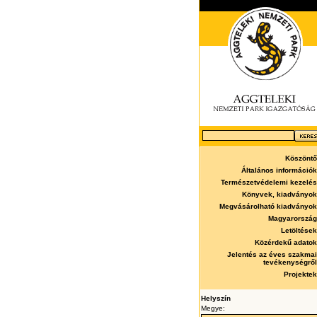
Köszöntő
Általános információk
Természetvédelemi kezelés
Könyvek, kiadványok
Megvásárolható kiadványok
Magyarország
Letöltések
Közérdekű adatok
Jelentés az éves szakmai
tevékenységről
Projektek
Helyszín
Megye: