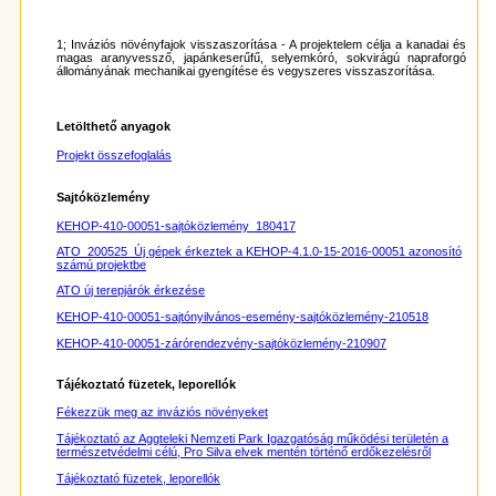
1; Inváziós növényfajok visszaszorítása - A projektelem célja a kanadai és
magas aranyvessző, japánkeserűfű, selyemkóró, sokvirágú napraforgó
állományának mechanikai gyengítése és vegyszeres visszaszorítása.
Letölthető anyagok
Projekt összefoglalás
Sajtóközlemény
KEHOP-410-00051-sajtóközlemény_180417
ATO_200525_Új gépek érkeztek a KEHOP-4.1.0-15-2016-00051 azonosító
számú projektbe
ATO új terepjárók érkezése
KEHOP-410-00051-sajtónyilvános-esemény-sajtóközlemény-210518
KEHOP-410-00051-zárórendezvény-sajtóközlemény-210907
Tájékoztató füzetek, leporellók
Fékezzük meg az inváziós növényeket
Tájékoztató az Aggteleki Nemzeti Park Igazgatóság működési területén a
természetvédelmi célú, Pro Silva elvek mentén történő erdőkezelésről
Tájékoztató füzetek, leporellók