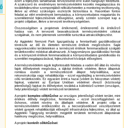
ezért a fejlesztés tartalmának tervezésénél erre külön hangsúlyt fektettünk.
A szakszerű és eredményes természetvédelmi kezelés megalapozása és
továbbfejlesztése szempontjából nélkülözhetetlen a monitoring tevékenység,
illetve az ehhez szükséges eszközök biztosítása is. Hasonlóan fontos
feladat az elért eredmények bemutatása, a környezettudatos magatartás és
szemléletmód fejlesztésének elősegítése, amely szintén szerepet kap a
projekt céljaiban, illetve a tervezett tevékenységekben.
Összességében a projektnek értékmentő, értékteremtő és értékőrző
hatása van. A tervezett beavatkozások természetvédelmi célokat
szolgálnak, és nem jelentenek semmiféle turisztikai attrakciófejlesztést.
Az Aggteleki Nemzeti Park Igazgatóság a fenntartható gazdálkodással
törekszik az élő és élettelen természeti értékek megőrzésére. Saját
vagyonkezelési területeinken a természeti értékek fennmaradását szolgáló
területkezelési módokat alkalmazunk. A hagyományos gazdálkodási formák
és a környezeti értékek fennmaradását a környezettudatos gondolkodás és
szemlélet megalapozásával, fejlesztésével kívánjuk elősegíteni.
A természetvédelem egyik legfontosabb feladata a vadon élő állat és növény
fajok élőhelyeinek megóvása, a tájképi értékek védelme, illetve állapotuk
romlása esetén a természetközeli állapot helyreállítása, azaz
rekonstrukciója vagy rehabilitációja – ezzel egyidejűleg a természetvédelmi
célú területkezelés. Ez egyaránt érinti a hazai (védett és fokozottan védett)
fajokat, valamint az Európai Unióban védelmet élvező (közösségi
jelentőségű) fajokat és élőhelyeket, továbbá a különböző szinten (országos,
helyi jelentőségű) védett természeti területeket.
A projekt
komplex célkitűzése
az országos jelentőségű védett terület, mint
értékes élőhely megőrzése, fenntartása – ezzel összefüggésben az
őshonos, védett növény és állatfajok védelme.
A
projekt célja a
természetvédelmi erdőkezelést és a becserjésedéssel veszélyeztetett
védett gyepek rehabilitációját elősegítő infrastruktúra fejlesztése, ez által az
Aggteleki Tájegység területén megjelölt területek természeti állapotának
hatékony megőrzése, helyreállítása.
A projekt
konkrét célkitűzései
: