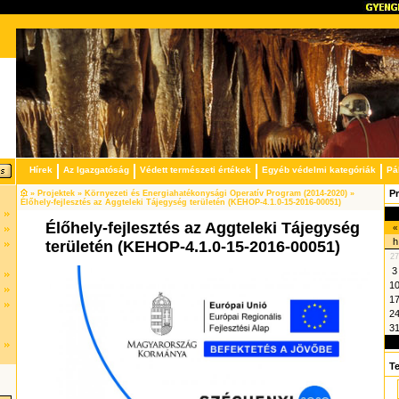
Hírek
Az Igazgatóság
Védett természeti értékek
Egyéb védelmi kategóriák
Pá
P
» Projektek » Környezeti és Energiahatékonysági Operatív Program (2014-2020) »
Élőhely-fejlesztés az Aggteleki Tájegység területén (KEHOP-4.1.0-15-2016-00051)
Élőhely-fejlesztés az Aggteleki Tájegység
«
h
területén (KEHOP-4.1.0-15-2016-00051)
27
3
1
1
2
3
T