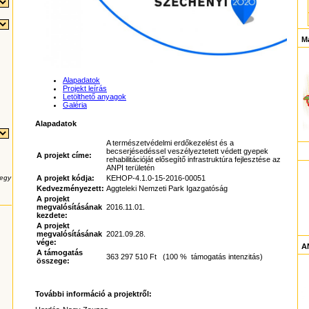
M
Alapadatok
Projekt leírás
Letölthető anyagok
Galéria
Alapadatok
A természetvédelmi erdőkezelést és a
becserjésedéssel veszélyeztetett védett gyepek
A projekt címe:
rehabilitációját elősegítő infrastruktúra fejlesztése az
ANPI területén
 egy
A projekt kódja:
KEHOP-4.1.0-15-2016-00051
Kedvezményezett:
Aggteleki Nemzeti Park Igazgatóság
A projekt
megvalósításának
2016.11.01.
kezdete:
A projekt
megvalósításának
2021.09.28.
vége:
AN
A támogatás
363 297 510 Ft (100 % támogatás intenzitás)
összege:
További információ a projektről: