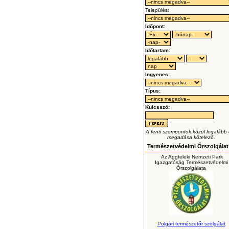
Település:
Időpont:
Időtartam:
Ingyenes:
Típus:
Kulcsszó:
A fenti szempontok közül legalább
megadása kötelező.
Természetvédelmi Őrszolgálat
Az Aggteleki Nemzeti Park
Igazgatóság Természetvédelmi
Őrszolgálata
Polgári természetőr szolgálat