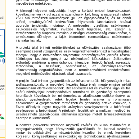
megelőzése érdekében.
A jelenlegi helyzetet súlyosbítja, hogy a korábbi emberi beavatkozások
következményein kívül azzal is számolnunk kell, hogy a nagyrészt rajtunk
ási
kívül álló természeti körülmények (pl.: az éghajlatváltozás) és az abból
adódó, továbbgyűrűző kedvezőtlen folyamatok láncolatának hatásai
gyorsuló tendenciát mutatnak. A melegedés, vízellátás csökkenése,
szukcessziós folyamatok, inváziós fajok terjedése, stb. szintén a
természetességi állapotok romlása, a biológiai változatosság csökkenése, a
természetes élőhelyek, a fajok életterének roncsolódása, csökkenése
irányába hatnak.
A projekt által érintett erdőterületeket az előkészítés szakaszában több
szempont szerint vizsgáltuk és ezek végeredményeként azt a megállapítást
tehetjük, hogy a kedvezőtlen folyamatok eredményeként jelentős részük
különleges kezelést igényel az elkövetkező időszakban. Jellemzően
előforduló probléma a nem őshonos, intenzíven terjedő fafajok agresszív
térhódítása, a tisztások, beerdősülése, az állományszerkezeti
változatosság degradálódása, nem a természetvédelmi rendeltetésnek
megfelelő erdőművelési eljárások alkalmazása stb.
A projekt által érintett gyepterületek az infrastrukturális hiányosságok miatt
alulhasznosítottak, a megfelelő kezelés hátterének megteremtése nélkül
folyamatosan elértéktelenednek. Becserjésedéssel és inváziós lágy- és fás
szárú növényfajok betelepedésével természeti és gazdasági szempontú
leromlásuk következik be, mindemellett az állatlétszám csökkenésével az
állandó gyepterületek, rétek legelők területi aránya is rohamosan
csökkenhet. A gyepterületek természeti és gazdasági értéke csökken, a
füves élőhelyek egyre nagyobb arányban veszélyeztettek a feltöréssel,
esetlegesen a beépítéssel. A réteknek, legelőknek a múltban meglévő és
újraéleszthető gazdálkodási, állattartási szerepe mellett természetvédelmi
szerepe is kiemelkedő.
A nemzeti parkokkal szemben alapvető elvárás és külön feladatként is
megfogalmazódik, hogy környezetük gazdálkodói és lakosai számára
minta- és példaértékű természetvédelmi kezelést és ennek keretében
korszerű, környezetkímélő eszközöket és technológiákat alkalmazzanak,