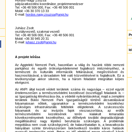
Hordós-Nagy Zsuzsa
pályázatkezelési koordinátor, projektmenedzser
Tel: +36 48 506 000, Fax: +36 48 506 001
Mobil: +36 30 370 13 33
E-mail:
hordos.nagy.zsuzsa@anpi.hu
Juhász Zsolt
osztályvezető, szakmai vezető
P
Tel: +36 48 506 000, Fax: +36 48 506 001
Mobil: +36 30 945 20 31
E-mail:
juhasz.zsolt@anpi.hu
Id
A projekt leírása
Az Aggteleki Nemzeti Park, hasonlóan a világ és hazánk többi nemzeti
parkjához és egyéb örökségvédelemmel foglalkozó intézményéhez, a
természeti és kulturális információk feltárásával, megőrzésével és
hasznosításával, a társadalom felé való közvetítésével is foglalkozik. Ez a
tevékenysége akkor sikeres, ha a három feladatot integráltan képes
elvégezni.
Az ANPI által kezelt védett területek száma és nagysága – ezzel együtt
értelemszerűen a természetvédelmi kezeléssel összefüggő feladatok is –
az Igazgatóság létrehozása óta, a védetté nyilvánításokkal, majd a zempléni
területek Bükki Nemzeti Park Igazgatóságtól történő átcsatolásával
folyamatosan nőttek, ugyanakkor a természetvédelmi kezeléshez
szükséges infrastrukturális feltételek elégtelenek. A szukcessziós
folyamatok és az inváziós fajok visszaszorítása, az erdők
természetvédelmi kezelésének terén kialakult lemaradás
következményeinek kezeléséhez, az élőhelyek további degradációjának
megállításához nagy léptékű beruházás szükséges. A problémák
megoldása nem csak szükségszerű, de halaszthatatlan is, a beavatkozás
hiányában szinte törvényszerűen bekövetkező további káros hatások
gyorsuló tendenciája miatt, illetve az idő elteltével egyre növekvő károk