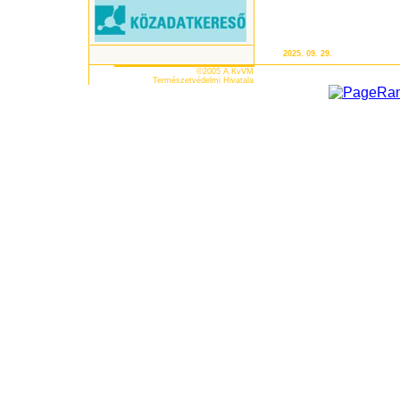
2025. 09. 29.
©2005 A KvVM
Természetvédelmi Hivatala