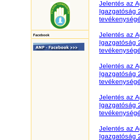
Jelentés az A
Igazgatóság 
tevékenységé
Jelentés az A
Facebook
Igazgatóság 
tevékenységé
Jelentés az A
Igazgatóság 
tevékenységé
Jelentés az A
Igazgatóság 
tevékenységé
Jelentés az A
Igazgatóság 