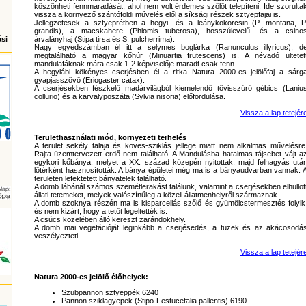
köszönheti fennmaradását, ahol nem volt érdemes szőlőt telepíteni. Ide szorulta
vissza a környező szántóföldi művelés elől a síksági részek sztyepfajai is.
Jellegzetesek a sztyeprétben a hegyi- és a leánykökörcsin (P. montana, P
grandis), a macskahere (Phlomis tuberosa), hosszúlevelű- és a csino
ási
árvalányhaj (Stipa tirsa és S. pulcherrima).
Nagy egyedszámban él itt a selymes boglárka (Ranunculus illyricus), d
megtalálható a magyar kőhúr (Minuartia frutescens) is. A névadó ültetet
mandulafáknak mára csak 1-2 képviselője maradt csak fenn.
A hegylábi kökényes cserjésben él a ritka Natura 2000-es jelölőfaj a sárg
gyapjasszövő (Eriogaster catax).
A cserjésekben fészkelő madárvilágból kiemelendő tövisszúró gébics (Laniu
collurio) és a karvalyposzáta (Sylvia nisoria) előfordulása.
Vissza a lap tetejér
Területhasználati mód, környezeti terhelés
A terület sekély talaja és köves-sziklás jellege miatt nem alkalmas művelésre
Rajta üzemtervezett erdő nem található. A Mandulásba hatalmas tájsebet vájt a
egykori kőbánya, melyet a XX. század közepén nyitottak, majd felhagyás utá
lőtérként hasznosították. A bánya épületei még ma is a bányaudvarban vannak. 
területen lefektetett bányatelek található.
A domb lábánál számos szemétlerakást találunk, valamint a cserjésekben elhullot
állati tetemeket, melyek valószínűleg a közeli állatmenhelyről származnak.
A domb szoknya részén ma is kisparcellás szőlő és gyümölcstermesztés folyik
és nem kizárt, hogy a tetőt legeltették is.
A csúcs közelében álló kereszt zarándokhely.
A domb mai vegetációját leginkább a cserjésedés, a tüzek és az akácosodá
veszélyezteti.
Vissza a lap tetejér
Natura 2000-es jelölő élőhelyek:
Szubpannon sztyeppék 6240
Pannon sziklagyepek (Stipo-Festucetalia pallentis) 6190