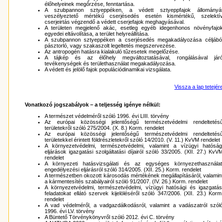
élőhelyeinek megőrzése, fenntartása.
A szubpannon sztyeppéken, a védett sztyeppfajok állományá
veszélyeztető mértékű cserjésedés esetén kismértékű, szelektí
cserjeirtás végzendő a védett cserjefajok meghagyásával.
A területen megjelenő akác, esetleg egyéb idegenhonos növényfajo
egyedei eltávolítása, a terület helyreállítása.
A szubpannon sztyeppéken a cserjésedés megakadályozása céljábó
pásztorló, vagy szakaszolt legeltetés megszervezése.
Az antropogén hatásra kialakuló tűzesetek megelőzése.
A tájkép és az élőhely megváltoztatásával, rongálásával jár
tevékenységek és területhasználat megakadályozása.
A védett és jelölő fajok populációdinamikai vizsgálata.
Vissza a lap tetejér
Vonatkozó jogszabályok – a teljesség igénye nélkül:
A természet védelméről szóló 1996. évi LIII. törvény
Az európai közösségi jelentőségű természetvédelmi rendeltetés
területekről szóló 275/2004. (X. 8.) Korm. rendelet
Az európai közösségi jelentőségű természetvédelmi rendeltetés
területekkel érintett földrészletekről szóló 14/2010. (V. 11.) KvVM rendelet
A környezetvédelmi, természetvédelmi, valamint a vízügyi hatóság
eljárások igazgatási szolgáltatási díjairól szóló 33/2005. (XII. 27.) KvV
rendelet
A környezeti hatásvizsgálati és az egységes környezethasználat
engedélyezési eljárásról szóló 314/2005. (XII. 25.) Korm. rendelet
A természetben okozott károsodás mértékének megállapításáról, valamin
a kármentesítés szabályairól szóló 91/2007. (IV. 26.) Korm. rendelet
A környezetvédelmi, természetvédelmi, vízügyi hatósági és igazgatás
feladatokat ellátó szervek kijelöléséről szóló 347/2006. (XII. 23.) Korm
rendelet
A vad védelméről, a vadgazdálkodásról, valamint a vadászatról szól
1996. évi LV. törvény
A Büntető Törvénykönyvről szóló 2012. évi C. törvény