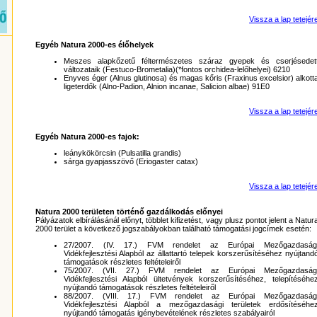
Vissza a lap tetejér
Egyéb Natura 2000-es élőhelyek
Meszes alapkőzetű féltermészetes száraz gyepek és cserjésedet
változataik (Festuco-Brometalia)(*fontos orchidea-lelőhelyei) 6210
Enyves éger (Alnus glutinosa) és magas kőris (Fraxinus excelsior) alkott
ligeterdők (Alno-Padion, Alnion incanae, Salicion albae) 91E0
Vissza a lap tetejér
Egyéb Natura 2000-es fajok:
leánykökörcsin (Pulsatilla grandis)
sárga gyapjasszövő (Eriogaster catax)
Vissza a lap tetejér
Natura 2000 területen történő gazdálkodás előnyei
Pályázatok elbírálásánál előnyt, többlet kifizetést, vagy plusz pontot jelent a Natur
2000 terület a következő jogszabályokban található támogatási jogcímek esetén:
27/2007. (IV. 17.) FVM rendelet az Európai Mezőgazdaság
Vidékfejlesztési Alapból az állattartó telepek korszerűsítéséhez nyújtand
támogatások részletes feltételeiről
75/2007. (VII. 27.) FVM rendelet az Európai Mezőgazdaság
Vidékfejlesztési Alapból ültetvények korszerűsítéséhez, telepítéséhe
nyújtandó támogatások részletes feltételeiről
88/2007. (VIII. 17.) FVM rendelet az Európai Mezőgazdaság
Vidékfejlesztési Alapból a mezőgazdasági területek erdősítéséhe
nyújtandó támogatás igénybevételének részletes szabályairól