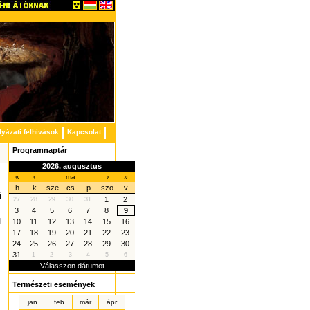
lyázati felhívások
Kapcsolat
Programnaptár
2026. augusztus
«
‹
ma
›
»
h
k
sze
cs
p
szo
v
ű
1
2
27
28
29
30
31
3
4
5
6
7
8
9
i
10
11
12
13
14
15
16
17
18
19
20
21
22
23
24
25
26
27
28
29
30
31
1
2
3
4
5
6
Válasszon dátumot
Természeti események
jan
feb
már
ápr