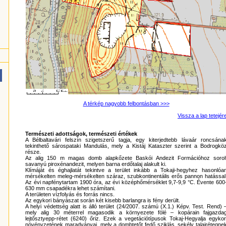
A térkép nagyobb felbontásban >>>
Vissza a lap tetejér
Természeti adottságok, természeti értékek
A Bélbaltavári felszín szigetszerű tagja, egy kiterjedtebb lávaár roncsána
tekinthető sárospataki Mandulás, mely a Kistáj Kataszter szerint a Bodrogkö
része.
Az alig 150 m magas domb alapkőzete Baskói Andezit Formációhoz sorol
savanyú piroxénandezit, melyen barna erdőtalaj alakult ki.
Klímáját és éghajlatát tekintve a terület inkább a Tokaji-hegyhez hasonlóa
mérsékelten meleg-mérsékelten száraz, szubkontinentális erős pannon hatással
Az évi napfénytartam 1900 óra, az évi középhőmérséklet 9,7-9,9 °C. Évente 600
630 mm csapadékra lehet számítani.
A területen vízfolyás és forrás nincs.
Az egykori bányászat során két kisebb barlangra is fény derült.
A helyi védettség alatt is álló terület (24/2007. számú (X.1.) Képv. Test. Rend) 
mely alig 30 méterrel magasodik a környezete fölé – kopárain fajgazda
lejtősztyepp-rétet (6240) őriz. Ezek a vegetációtípusok Tokaj-Hegyalja egykor
növényzetének maradványai, mely a dombtetőt fedő sziklás, sekély talajrétegne