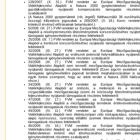
128/2007. (X. 31.) FVM rendelet az Európai Mezőgazdaság
Vidékfejlesztési Alapból a Natura 2000 gyepterületeken történ
gazdálkodáshoz nyújtandó kompenzációs támogatás részlete
szabályairól
(A Natura 2000 gyepterületek (rét, legelő) földhasználói 38 euró/ha/é
összegű kifizetésre jogosultak a 269/2007. (X. 18.) Korm. rendele
kötelező érvényű előírásainak betartásáért.)
5/2008. (III. 27.) FVM rendelet az Európai Mezőgazdasági Vidékfejlesztés
Alapból a növénytermesztés létesítményeinek korszerűsítéséhez nyújtot
támogatás igénybevételének részletes feltételeiről
25/2008. (III. 7.) FVM rendelet az Európai Mezőgazdasági Vidékfejlesztés
Alapból a kertészet korszerűsítéséhez nyújtandó támogatások részlete
feltételeiről
32/2008. (III. 27.) FVM rendelet az Európai Mezőgazdaság
Vidékfejlesztési Alapból az erdészeti potenciál helyreállítására nyújtand
támogatások igénybevételének részletes szabályairól
33/2008. (III. 27.) FVM rendelet az Európai Mezőgazdaság
Vidékfejlesztési Alapból nem termelő mezőgazdasági beruházásokho
nyújtandó támogatások részletes feltételeiről (Ezen jogcím esetében 
támogatás igénybevételére jogosult területek meghatározásában is a
egyik fontos szempont, hogy az adott terület a Natura 2000 hálóza
része.)
34/2008. (III. 27.) FVM rendelet az Európai Mezőgazdaság
Vidékfejlesztési Alapból az öntözés, a melioráció és a terület
vízgazdálkodás mezőgazdasági üzemi és közösségi létesítményeine
fejlesztéséhez nyújtandó támogatások részletes feltételeiről
47/2008. (IV. 17.) FVM rendelet az Európai Mezőgazdaság
Vidékfejlesztési Alapból a mezőgazdasági termékek értéknöveléséhe
nyújtandó támogatások részletes feltételeiről
44/2009. (IV. 11.) FVM rendelet az Európai Mezőgazdaság
Vidékfejlesztési Alapból nem élelmiszeripari célú kiskapacitású, növény
alapú nyersszesz, nyersolaj előállító üzemek létesítéséhez nyújtand
támogatások részletes feltételeiről
46/2009. (IV. 16.) FVM rendelet az Európai Mezőgazdaság
Vidékfejlesztési Alapból az agrárerdészeti rendszerek mezőgazdaság
földterületeken történő első létrehozásához nyújtandó támogatá
igénybevételének részletes szabályairól