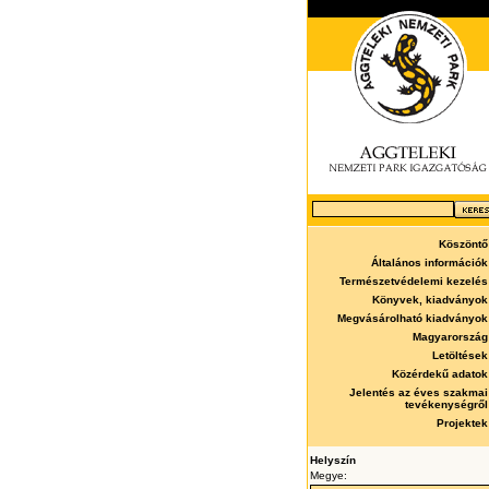
Köszöntő
Általános információk
Természetvédelemi kezelés
Könyvek, kiadványok
Megvásárolható kiadványok
Magyarország
Letöltések
Közérdekű adatok
Jelentés az éves szakmai
tevékenységről
Projektek
Helyszín
Megye: