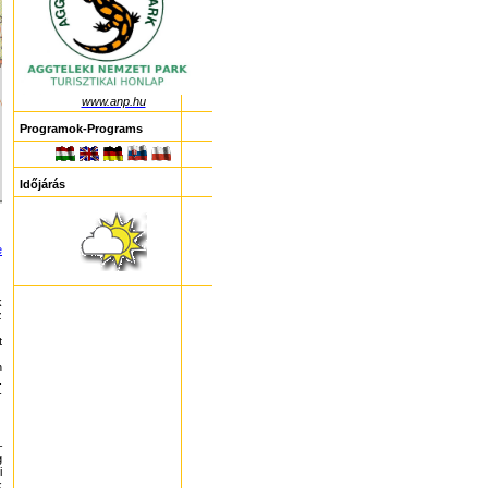
www.anp.hu
Programok-Programs
Időjárás
e
k
z
t
n
.
-
–
g
i
k