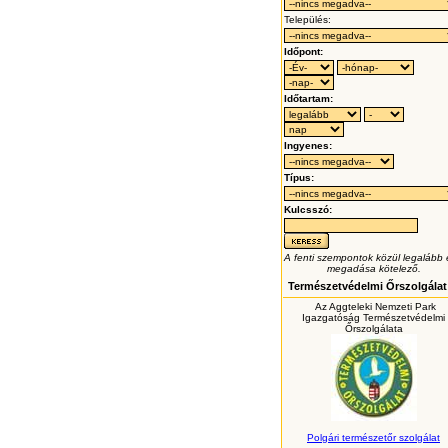
Település:
Időpont:
Időtartam:
Ingyenes:
Típus:
Kulcsszó:
A fenti szempontok közül legalább
megadása kötelező.
Természetvédelmi Őrszolgálat
Az Aggteleki Nemzeti Park
Igazgatóság Természetvédelmi
Őrszolgálata
Polgári természetőr szolgálat