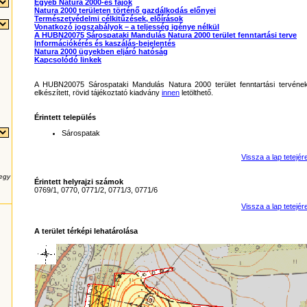
Egyéb Natura 2000-es fajok
Natura 2000 területen történő gazdálkodás előnyei
Természetvédelmi célkitűzések, előírások
Vonatkozó jogszabályok – a teljesség igénye nélkül
A HUBN20075 Sárospataki Mandulás Natura 2000 terület fenntartási terve
Információkérés és kaszálás-bejelentés
Natura 2000 ügyekben eljáró hatóság
Kapcsolódó linkek
A HUBN20075 Sárospataki Mandulás Natura 2000 terület fenntartási tervéne
elkészített, rövid tájékoztató kiadvány
innen
letölthető.
Érintett település
Sárospatak
Vissza a lap tetejér
 egy
Érintett helyrajzi számok
0769/1, 0770, 0771/2, 0771/3, 0771/6
Vissza a lap tetejér
A terület térképi lehatárolása