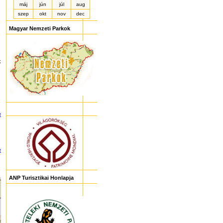
máj
jún
júl
aug
szep
okt
nov
dec
Magyar Nemzeti Parkok
k
e
e
ANP Turisztikai Honlapja