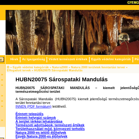
Hírek
Az Igazgatóság
Védett természeti értékek
Egyéb védelmi kategóriák
Pá
» Egyéb védelmi kategóriák » Natura2000 » Natura 2000 területek fenntartási tervei »
Elfogadott tervek » HUBN20075 Sárospataki Mandulás
HUBN20075 Sárospataki Mandulás
HUBN20075 SÁROSPATAKI MANDULÁS – kiemelt jelentőség
természetmegőrzési terület
A Sárospataki Mandulás (HUBN20075) kiemelt jelentőségű természetmegőrzés
terület fenntartási terve
INNEN (PDF formátum)
letölthető.
Érintett település
Érintett helyrajzi számok
A terület térképi lehatárolása
Természeti adottságok, természeti értékek
Területhasználati mód, környezeti terhelés
Natura 2000-es jelölő élőhelyek
Egyéb Natura 2000-es élőhelyek