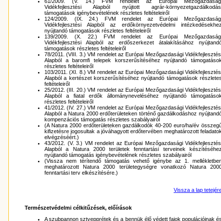
61/2009. (V. 14.) FVM rendelet az Európai Mezőgazdaság
Vidékfejlesztési Alapból nyújtott agrár-környezetgazdálkodás
támogatások igénybevételének részletes feltételeiről
124/2009. (IX. 24.) FVM rendelet az Európai Mezőgazdaság
Vidékfejlesztési Alapból az erdőkörnyezetvédelmi intézkedésekhe
nyújtandó támogatások részletes feltételeiről
139/2009. (X. 22.) FVM rendelet az Európai Mezőgazdaság
Vidékfejlesztési Alapból az erdőszerkezet átalakításához nyújtand
támogatások részletes feltételeiről
78/2011. (VIII. 3.) VM rendelet az Európai Mezőgazdasági Vidékfejlesztés
Alapból a baromfi telepek korszerűsítéséhez nyújtandó támogatáso
részletes feltételeiről
103/2011. (XI. 8.) VM rendelet az Európai Mezőgazdasági Vidékfejlesztés
Alapból a kertészet korszerűsítéséhez nyújtandó támogatások részlete
feltételeiről
25/2012. (III. 20.) VM rendelet az Európai Mezőgazdasági Vidékfejlesztés
Alapból a fiatal erdők állományneveléséhez nyújtandó támogatáso
részletes feltételeiről
41/2012. (IV. 27.) VM rendelet az Európai Mezőgazdasági Vidékfejlesztés
Alapból a Natura 2000 erdőterületeken történő gazdálkodáshoz nyújtand
kompenzációs támogatás részletes szabályairól
(A Natura 2000 erdőterületeken gazdálkodók 40-200 euro/ha/év összeg
kifizetésre jogosultak a jóváhagyott erdőtervében meghatározott feladato
elvégzéséért.)
43/2012. (V. 3.) VM rendelet az Európai Mezőgazdasági Vidékfejlesztés
Alapból a Natura 2000 területek fenntartási terveinek készítéséhe
nyújtandó támogatás igénybevételének részletes szabályairól
(Vissza nem térítendő támogatás vehető igénybe az 1. mellékletbe
meghatározott Natura 2000 területegységre vonatkozó Natura 200
fenntartási terv elkészítésére.)
Vissza a lap tetejér
Természetvédelmi célkitűzések, előírások
A szubpannon sztyepprétek és a bennük élő védett fajok populációinak é