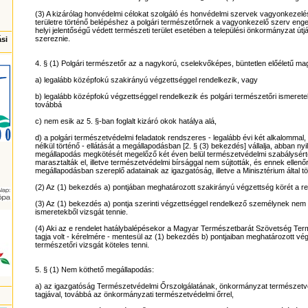
(3) A kizárólag honvédelmi célokat szolgáló és honvédelmi szervek vagyonkezelés
területre történő belépéshez a polgári természetőrnek a vagyonkezelő szerv engedé
helyi jelentőségű védett természeti terület esetében a települési önkormányzat útjá
szereznie.
ási
4. § (1) Polgári természetőr az a nagykorú, cselekvőképes, büntetlen előéletű mag
a) legalább középfokú szakirányú végzettséggel rendelkezik, vagy
b) legalább középfokú végzettséggel rendelkezik és polgári természetőri ismeretek
továbbá
c) nem esik az 5. §-ban foglalt kizáró okok hatálya alá,
d) a polgári természetvédelmi feladatok rendszeres - legalább évi két alkalommal
nélkül történő - ellátását a megállapodásban [2. § (3) bekezdés] vállalja, abban nyil
megállapodás megkötését megelőző két éven belül természetvédelmi szabálysért
marasztalták el, illetve természetvédelmi bírsággal nem sújtották, és ennek ellen
megállapodásban szereplő adatainak az igazgatóság, illetve a Minisztérium által t
(2) Az (1) bekezdés a) pontjában meghatározott szakirányú végzettség körét a ren
(3) Az (1) bekezdés a) pontja szerinti végzettséggel rendelkező személynek nem k
ismeretekből vizsgát tennie.
(4) Aki az e rendelet hatálybalépésekor a Magyar Természetbarát Szövetség Ter
tagja volt - kérelmére - mentesül az (1) bekezdés b) pontjaiban meghatározott végzet
természetőri vizsgát köteles tenni.
5. § (1) Nem köthető megállapodás:
a) az igazgatóság Természetvédelmi Őrszolgálatának, önkormányzat természetvé
tagjával, továbbá az önkormányzati természetvédelmi őrrel,