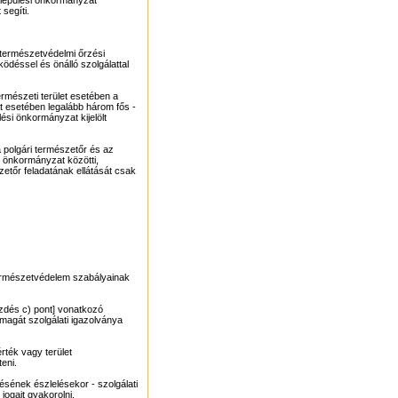
elepülési önkormányzat
segíti.
t természetvédelmi őrzési
déssel és önálló szolgálattal
ermészeti terület esetében a
at esetében legalább három fős -
lési önkormányzat kijelölt
 a polgári természetőr és az
i önkormányzat közötti,
zetőr feladatának ellátását csak
a természetvédelem szabályainak
kezdés c) pont] vonatkozó
 magát szolgálati igazolványa
rték vagy terület
eni.
sének észlelésekor - szolgálati
 jogait gyakorolni.