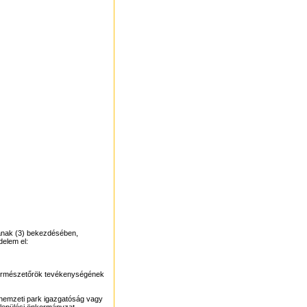
§-ának (3) bekezdésében,
delem el:
i természetőrök tevékenységének
 a nemzeti park igazgatóság vagy