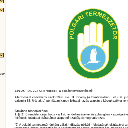
 egy
33/1997. (XI. 20.) KTM rendelet -
a polgári természetőrökről
A természet védelméről szóló 1996. évi LIII. törvény (a továbbiakban: Tvt.) 66. 
valamint 85. §-ának b) pontjában kapott felhatalmazás alapján a következőket ren
Általános rendelkezések
1. § (1) E rendelet célja, hogy - a Tvt. rendelkezéseivel összhangban - a polgár
feltételeit, feladatai ellátásának alapvető szabályait meghatározza.
(2) A polgári természetőr önként vállalt - díjazás nélküli - feladatának ellátásával