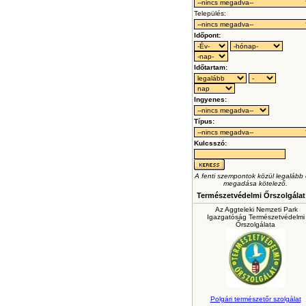
Település:
Időpont:
Időtartam:
Ingyenes:
Típus:
Kulcsszó:
A fenti szempontok közül legalább
megadása kötelező.
Természetvédelmi Őrszolgálat
Az Aggteleki Nemzeti Park
Igazgatóság Természetvédelmi
Őrszolgálata
Polgári természetőr szolgálat