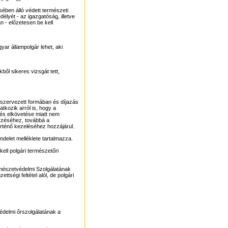
ében álló védett természeti
lyét - az igazgatóság, illetve
n - előzetesen be kell
yar állampolgár lehet, aki
ből sikeres vizsgát tett,
, szervezett formában és díjazás
atkozik arról is, hogy a
és elkövetése miatt nem
őrzéséhez, továbbá a
örténő kezeléséhez hozzájárul.
delet melléklete tartalmazza.
ell polgári természetőri
mészetvédelmi Szolgálatának
tségi feltétel alól, de polgári
delmi őrszolgálatának a