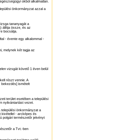
a egészségügyi okból alkalmatlan.
települési önkormányzat azzal a
 vizsga tananyagát a
 állítja össze, és az
e bocsátja.
ltal - évente egy alkalommal -
ni, melynek két tagja az
elen vizsgát követő 1 éven belül
ell részt vennie. A
) bekezdés] ismételt
eti terület esetében a települési
 nyilvántartást vezet.
a települési önkormányzat a
kivétellel - arcképes és
polgári természetőr jelvényt
rmészetőr a Tvt.-ben