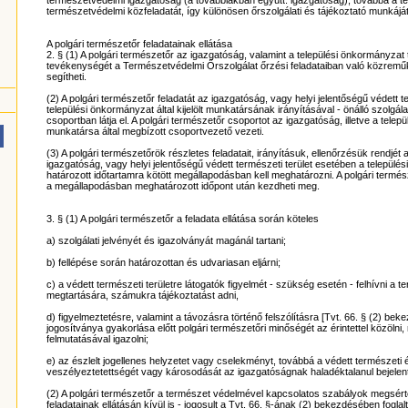
természetvédelmi igazgatóság (a továbbiakban együtt: igazgatóság), továbbá a t
természetvédelmi közfeladatát, így különösen őrszolgálati és tájékoztató munkáját 
A polgári természetőr feladatainak ellátása
2. § (1) A polgári természetőr az igazgatóság, valamint a települési önkormányza
tevékenységét a Természetvédelmi Őrszolgálat őrzési feladataiban való közreműkö
segítheti.
(2) A polgári természetőr feladatát az igazgatóság, vagy helyi jelentőségű védett t
települési önkormányzat által kijelölt munkatársának irányításával - önálló szolgál
csoportban látja el. A polgári természetőr csoportot az igazgatóság, illetve a telepü
munkatársa által megbízott csoportvezető vezeti.
(3) A polgári természetőrök részletes feladatait, irányításuk, ellenőrzésük rendjét
igazgatóság, vagy helyi jelentőségű védett természeti terület esetében a település
határozott időtartamra kötött megállapodásban kell meghatározni. A polgári termés
a megállapodásban meghatározott időpont után kezdheti meg.
3. § (1) A polgári természetőr a feladata ellátása során köteles
a) szolgálati jelvényét és igazolványát magánál tartani;
b) fellépése során határozottan és udvariasan eljárni;
c) a védett természeti területre látogatók figyelmét - szükség esetén - felhívni 
megtartására, számukra tájékoztatást adni,
d) figyelmeztetésre, valamint a távozásra történő felszólításra [Tvt. 66. § (2) be
jogosítványa gyakorlása előtt polgári természetőri minőségét az érintettel közölni,
felmutatásával igazolni;
e) az észlelt jogellenes helyzetet vagy cselekményt, továbbá a védett természeti é
veszélyeztetettségét vagy károsodását az igazgatóságnak haladéktalanul bejelent
(2) A polgári természetőr a természet védelmével kapcsolatos szabályok megsérté
feladatainak ellátásán kívül is - jogosult a Tvt. 66. §-ának (2) bekezdésében foglalt