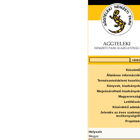
Köszöntő
Általános információk
Természetvédelemi kezelés
Könyvek, kiadványok
Megvásárolható kiadványok
Magyarország
Letöltések
Közérdekű adatok
Jelentés az éves szakmai
tevékenységről
Projektek
Helyszín
Megye: