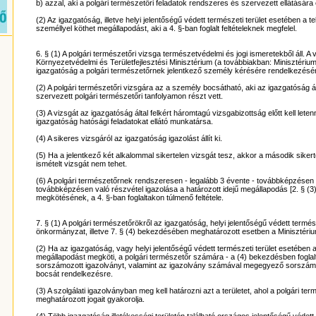
b) azzal, aki a polgári természetőri feladatok rendszeres és szervezett ellátásár
(2) Az igazgatóság, illetve helyi jelentőségű védett természeti terület esetében a 
személlyel köthet megállapodást, aki a 4. §-ban foglalt feltételeknek megfelel.
6. § (1) A polgári természetőri vizsga természetvédelmi és jogi ismeretekből áll. A
Környezetvédelmi és Területfejlesztési Minisztérium (a továbbiakban: Minisztérium)
igazgatóság a polgári természetőrnek jelentkező személy kérésére rendelkezésér
(2) A polgári természetőri vizsgára az a személy bocsátható, aki az igazgatóság á
szervezett polgári természetőri tanfolyamon részt vett.
(3) A vizsgát az igazgatóság által felkért háromtagú vizsgabizottság előtt kell leten
igazgatóság hatósági feladatokat ellátó munkatársa.
(4) A sikeres vizsgáról az igazgatóság igazolást állít ki.
(5) Ha a jelentkező két alkalommal sikertelen vizsgát tesz, akkor a második sikert
ismételt vizsgát nem tehet.
(6) A polgári természetőrnek rendszeresen - legalább 3 évente - továbbképzésen k
továbbképzésen való részvétel igazolása a határozott idejű megállapodás [2. § (3
megkötésének, a 4. §-ban foglaltakon túlmenő feltétele.
7. § (1) A polgári természetőrökről az igazgatóság, helyi jelentőségű védett termész
önkormányzat, illetve 7. § (4) bekezdésében meghatározott esetben a Minisztérium
(2) Ha az igazgatóság, vagy helyi jelentőségű védett természeti terület esetében 
megállapodást megköti, a polgári természetőr számára - a (4) bekezdésben foglalt 
sorszámozott igazolványt, valamint az igazolvány számával megegyező sorszámú 
bocsát rendelkezésre.
(3) A szolgálati igazolványban meg kell határozni azt a területet, ahol a polgári te
meghatározott jogait gyakorolja.