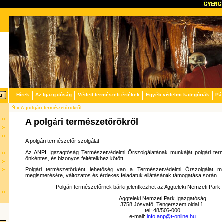
Hírek
Az Igazgatóság
Védett természeti értékek
Egyéb védelmi kategóriák
Pá
» A polgári természetőrökről
A polgári természetőrökről
A polgári természetőr szolgálat
Az ANPI Igazagtóság Természetvédelmi Őrszolgálatának munkáját polgári ter
önkéntes, és bizonyos feltételkhez kötött.
Polgári természetőrként lehetőség van a Természetvédelmi Őrszolgálat mu
megismerésére, változatos és érdekes feladatuk ellátásának támogatása során.
Polgári természetőrnek bárki jelentkezhet az Aggteleki Nemzeti Park
Aggteleki Nemzeti Park Igazgatóság
3758 Jósvafő, Tengerszem oldal 1.
tel: 48/506-000
e-mail:
info.anp@t-online.hu