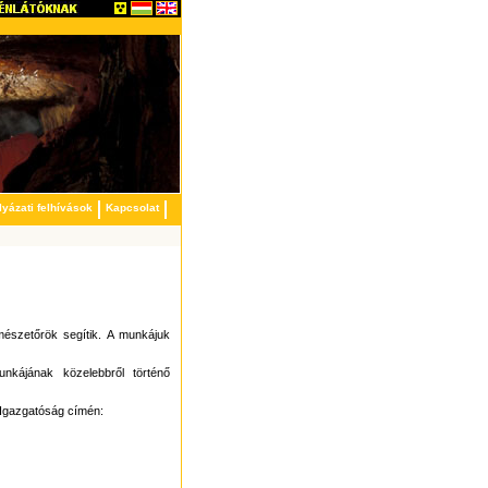
lyázati felhívások
Kapcsolat
mészetőrök segítik. A munkájuk
nkájának közelebbről történő
 Igazgatóság címén: