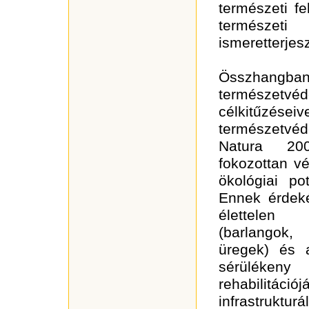
természeti fe
természet
ismeretterjes
Összha
természet
célkitűzései
természetvé
Natura 200
fokozottan vé
ökológiai po
Ennek érdek
élettelen
(barlangok
üregek) és 
sérülékeny
rehabili
infrastruktur