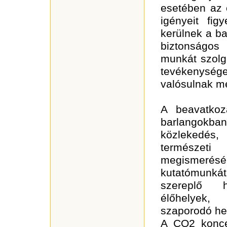
esetében az 
igényeit fig
kerülnek a ba
biztonságos
munkát szolgá
tevékenysé
valósulnak m
A beavatko
barlangokb
közlekedés
természet
megismer
kutatómunk
szereplő h
élőhelyek,
szaporodó he
A CO2 koncen