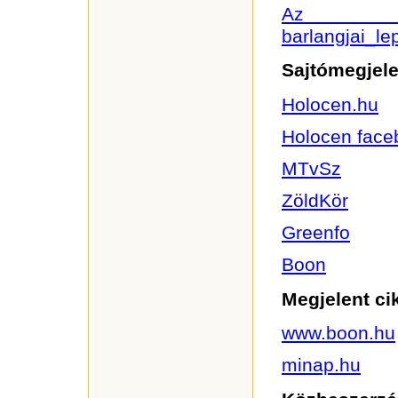
Az Agg
barlangjai_le
Sajtómegjel
Holocen.hu
Holocen face
MTvSz
ZöldKör
Greenfo
Boon
Megjelent cik
www.boon.hu
minap.hu