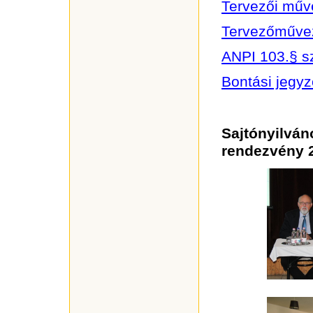
Tervezői műv
Tervezőművez
ANPI 103.§ sz
Bontási jegy
Sajtónyil
rendezvény 2