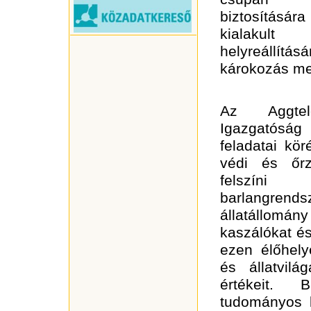
biztosításá
kialakul
helyreállítá
károkozás me
Az Aggte
Igazgatós
feladatai kö
védi és őrz
felszí
barlangrendsz
állatállomá
kaszálókat és
ezen élőhely
és állatvilá
értékeit. 
tudományos 