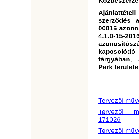
Közbeszerzés
Ajánlattétel
szerződés a
00015 azono
4.1.0-15-201
azonosító
kapcsolódó
tárgyában,
Park terület
Tervezői műv
Tervezői mű
171026
Tervezői műv