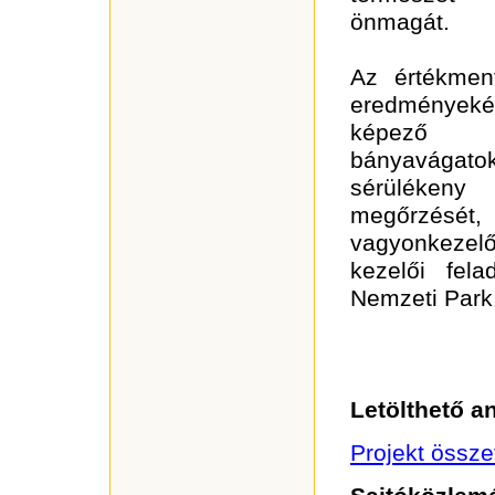
önmagát.
Az értékment
eredményekén
képező b
bányavágatok
sérülékeny
megőrzését, f
vagyonkezel
kezelői fela
Nemzeti Park
Letölthető a
Projekt össze