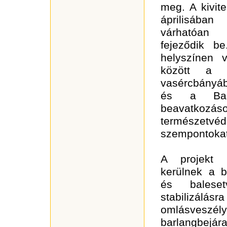
meg. A kivit
áprilisában
várhatóan
fejeződik b
helyszínen 
között a v
vasércbányáb
és a Bara
beavatko
természetvéd
szempontokat
A projekt k
kerülnek a b
és baleset
stabilizá
omlásveszé
barlangbej