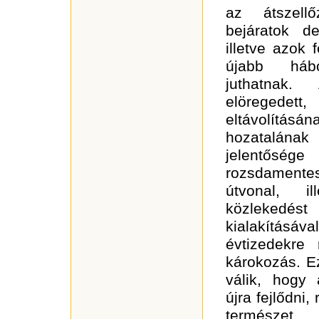
az átszellő
bejáratok de
illetve azok 
újabb hábo
juthatnak
elöregedet
eltávolítá
hozatalána
jelentős
rozsdamente
útvonal, i
közlekedést
kialakításáv
évtizedekre
károkozás. E
válik, hogy
újra fejlődni,
természet e