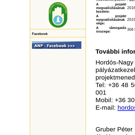
A projekt
2016
megvalósításának
kezdete:
A projekt
2019
megvalósításának
vége:
A támogatás
306 
összege:
Facebook
További info
Hordós-Nagy
pályázatke
projektmened
Tel: +36 48 
001
Mobil: +36 3
E-mail:
hordo
Gruber Péter