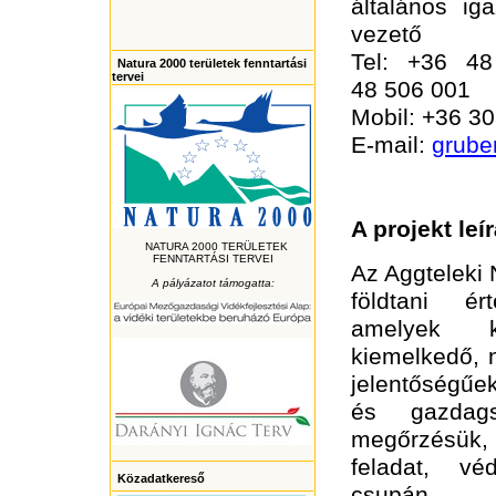
általános ig
vezető
Tel: +36 4
Natura 2000 területek fenntartási
tervei
48 506 001
Mobil: +36 3
E-mail:
grube
A projekt leí
NATURA 2000 TERÜLETEK
FENNTARTÁSI TERVEI
Az Aggteleki 
A pályázatot támogatta:
földtani ér
amelyek 
kiemelkedő, n
jelentőségűek
és gazdag
megőrzésük,
feladat, v
Közadatkereső
csupán a