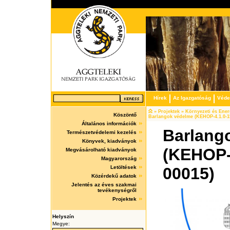
Hírek
Az Igazgatóság
Védet
» Projektek » Környezeti és Ener
Köszöntő
Barlangok védelme (KEHOP-4.1.0-1
Általános információk
Barlang
Természetvédelemi kezelés
Könyvek, kiadványok
(KEHOP-
Megvásárolható kiadványok
Magyarország
Letöltések
00015)
Közérdekű adatok
Jelentés az éves szakmai
tevékenységről
Projektek
Helyszín
Megye: