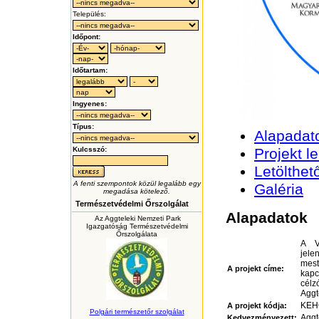
Település:
Időpont:
Időtartam:
Ingyenes:
Típus:
Alapadat
Kulcsszó:
Projekt le
Letölthe
A fenti szempontok közül legalább egy
Galéria
megadása kötelező.
Természetvédelmi Őrszolgálat
Alapadatok
Az Aggteleki Nemzeti Park
Igazgatóság Természetvédelmi
Őrszolgálata
A V
jele
mest
A projekt címe:
kapc
cél
Aggt
KEHO
A projekt kódja:
Polgári természetőr szolgálat
Aggt
Kedvezményezett: