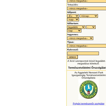
Település:
Időpont:
Időtartam:
Ingyenes:
Típus:
Kulcsszó:
A fenti szempontok közül legalább
megadása kötelező.
Természetvédelmi Őrszolgálat
Az Aggteleki Nemzeti Park
Igazgatóság Természetvédelmi
Őrszolgálata
Polgári természetőr szolgálat