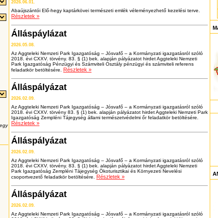
2026.06.01.
Abaújszántói Elő-hegy kaptárkövei természeti emlék véleményezhető kezelési terve.
Részletek »
M
Álláspáylázat
2026.05.08.
Az Aggteleki Nemzeti Park Igazgatóság – Jósvafő – a Kormányzati igazgatásról szóló
2018. évi CXXV. törvény. 83. § (1) bek. alapján pályázatot hirdet Aggteleki Nemzeti
Park Igazgatóság Pénzügyi és Számviteli Osztály pénzügyi és számviteli referens
Részletek »
feladatkör betöltésére.
Álláspályázat
2026.02.09.
Az Aggteleki Nemzeti Park Igazgatóság – Jósvafő – a Kormányzati igazgatásról szóló
2018. évi CXXV. törvény 83. § (1) bek. alapján pályázatot hirdet Aggteleki Nemzeti Park
Igazgatóság Zempléni Tájegység állami természetvédelmi őr feladatkör betöltésére.
Részletek »
 egy
Álláspályázat
2026.02.09.
Az Aggteleki Nemzeti Park Igazgatóság – Jósvafő – a Kormányzati igazgatásról szóló
2018. évi CXXV. törvény. 83. § (1) bek. alapján pályázatot hirdet Aggteleki Nemzeti
Park Igazgatóság Zempléni Tájegység Ökoturisztikai és Környezeti Nevelési
AN
Részletek »
csoportvezető feladatkör betöltésére.
Álláspályázat
2026.02.09.
Az Aggteleki Nemzeti Park Igazgatóság – Jósvafő – a Kormányzati igazgatásról szóló