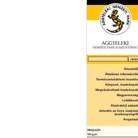
Köszöntő
Általános információk
Természetvédelemi kezelés
Könyvek, kiadványok
Megvásárolható kiadványok
Magyarország
Letöltések
Közérdekű adatok
Jelentés az éves szakmai
tevékenységről
Projektek
Helyszín
Megye: