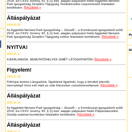
2018. évi CXXV. törvény. 83. § (1) bek. alapján pályázatot hirdet Aggteleki Nemzeti
Park Igazgatóság Zempléni Tájegység Területkezelési csoportvezető feladatkör
Részletek »
betöltésére.
Álláspályázat
2026.02.09.
Az Aggteleki Nemzeti Park Igazgatóság – Jósvafő – a Kormányzati igazgatásról szóló
2018. évi CXXV. törvény. 83. § (1) bek. alapján pályázatot hirdet Aggteleki Nemzeti
P
Részletek »
Park Igazgatóság Zempléni Tájegység erdész feladatkör betöltésére.
NYITVA!
Id
2026.01.17.
Részletek »
A BARLANGOK, BEMUTATÓHELYEK ISMÉT LÁTOGATHATÓK!
Figyelem!
2026.01.16.
Felhívjuk kedves Látogatóink, Ügyfeleink figyelmét, hogy a lehullott jelentős
Részletek »
mennyiségű ónos eső miatt az utak fokozottan csúszásveszélyesek.
Álláspályázat
2026.01.14.
Az Aggteleki Nemzeti Park Igazgatóság – Jósvafő – a Kormányzati igazgatásról szóló
2018. évi CXXV. törvény. 83. § (1) bek. alapján pályázatot hirdet Pályázatkezelési
Részletek »
Osztály szakmai koordinátor feladatkör betöltésére.
Álláspályázat
2025.12.11.