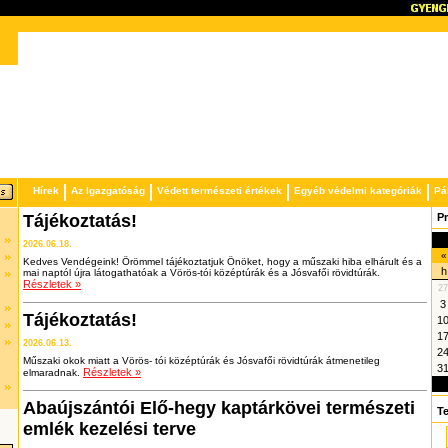
Hírek
Az Igazgatóság
Védett természeti értékek
Egyéb védelmi kategóriák
Pá
Tájékoztatás!
P
2026.06.18.
«
Kedves Vendégeink! Örömmel tájékoztatjuk Önöket, hogy a műszaki hiba elhárult és a
h
mai naptól újra látogathatóak a Vörös-tói középtúrák és a Jósvafői rövidtúrák.
Részletek »
27
3
Tájékoztatás!
1
1
2026.06.13.
2
Műszaki okok miatt a Vörös- tói középtúrák és Jósvafői rövidtúrák átmenetileg
3
Részletek »
elmaradnak.
Abaújszántói Elő-hegy kaptárkövei természeti
T
emlék kezelési terve