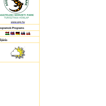
www.anp.hu
rogramok-Programs
őjárás