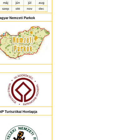
máj
jún
júl
aug
szep
okt
nov
dec
agyar Nemzeti Parkok
P Turisztikai Honlapja