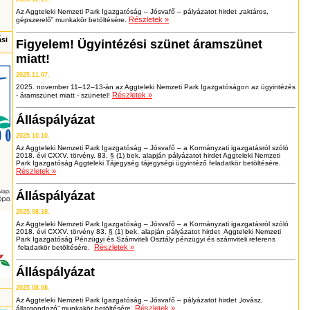
Az Aggteleki Nemzeti Park Igazgatóság – Jósvafő – pályázatot hirdet „raktáros,
Részletek »
gépszerelő” munkakör betöltésére.
ási
Figyelem! Ügyintézési szünet áramszünet
miatt!
2025.11.07.
2025. november 11–12–13-án az Aggteleki Nemzeti Park Igazgatóságon az ügyintézés
Részletek »
- áramszünet miatt - szünetel!
Álláspályázat
2025.10.10.
Az Aggteleki Nemzeti Park Igazgatóság – Jósvafő – a Kormányzati igazgatásról szóló
2018. évi CXXV. törvény. 83. § (1) bek. alapján pályázatot hirdet Aggteleki Nemzeti
Park Igazgatóság Aggteleki Tájegység tájegységi ügyintéző feladatkör betöltésére.
Részletek »
Álláspályázat
2025.08.18.
Az Aggteleki Nemzeti Park Igazgatóság – Jósvafő – a Kormányzati igazgatásról szóló
2018. évi CXXV. törvény 83. § (1) bek. alapján pályázatot hirdet Aggteleki Nemzeti
Park Igazgatóság Pénzügyi és Számviteli Osztály pénzügyi és számviteli referens
Részletek »
feladatkör betöltésére.
Álláspályázat
2025.08.08.
Az Aggteleki Nemzeti Park Igazgatóság – Jósvafő – pályázatot hirdet „lovász,
Részletek »
állatgondozó” munkakör betöltésére.