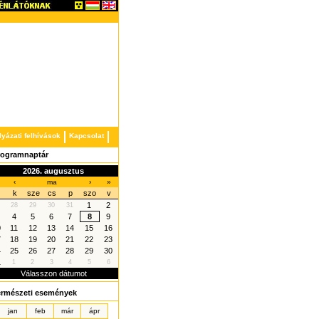
lyázati felhívások
Kapcsolat
rogramnaptár
2026. augusztus
‹
ma
›
»
k
sze
cs
p
szo
v
1
2
28
29
30
31
4
5
6
7
8
9
0
11
12
13
14
15
16
7
18
19
20
21
22
23
4
25
26
27
28
29
30
1
1
2
3
4
5
6
Válasszon dátumot
ermészeti események
jan
feb
már
ápr