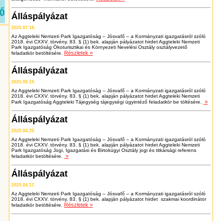
Álláspályázat
2025.07.18.
Az Aggteleki Nemzeti Park Igazgatóság – Jósvafő – a Kormányzati igazgatásról szóló
2018. évi CXXV. törvény. 83. § (1) bek. alapján pályázatot hirdet Aggteleki Nemzeti
Park Igazgatóság Ökoturisztikai és Környezeti Nevelési Osztály osztályvezető
Részletek »
feladatkör betöltésére.
Álláspályázat
2025.05.19.
Az Aggteleki Nemzeti Park Igazgatóság – Jósvafő – a Kormányzati igazgatásról szóló
2018. évi CXXV. törvény. 83. § (1) bek. alapján pályázatot hirdet Aggteleki Nemzeti
»
Park Igazgatóság Aggteleki Tájegység tájegységi ügyintéző feladatkör be töltésére.
Álláspályázat
2025.04.25.
Az Aggteleki Nemzeti Park Igazgatóság – Jósvafő – a Kormányzati igazgatásról szóló
2018. évi CXXV. törvény. 83. § (1) bek. alapján pályázatot hirdet Aggteleki Nemzeti
Park Igazgatóság Jogi, Igazgatási és Birtokügyi Osztály jogi és titkársági referens
»
feladatkör betöltésére.
Álláspályázat
2025.04.17.
Az Aggteleki Nemzeti Park Igazgatóság – Jósvafő – a Kormányzati igazgatásról szóló
2018. évi CXXV. törvény. 83. § (1) bek. alapján pályázatot hirdet szakmai koordinátor
Részletek »
feladatkör betöltésére.