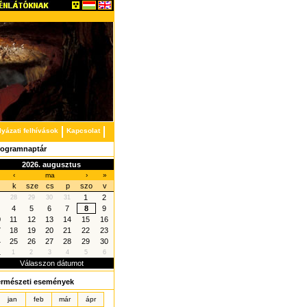
lyázati felhívások
Kapcsolat
rogramnaptár
2026. augusztus
‹
ma
›
»
k
sze
cs
p
szo
v
1
2
28
29
30
31
4
5
6
7
8
9
0
11
12
13
14
15
16
7
18
19
20
21
22
23
4
25
26
27
28
29
30
1
1
2
3
4
5
6
Válasszon dátumot
ermészeti események
jan
feb
már
ápr