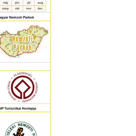
máj
jún
júl
aug
szep
okt
nov
dec
agyar Nemzeti Parkok
P Turisztikai Honlapja