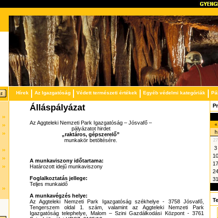
Hírek
Az Igazgatóság
Védett természeti értékek
Egyéb védelmi kategóriák
Pá
Álláspályázat
P
Az Aggteleki Nemzeti Park Igazgatóság – Jósvafő –
«
pályázatot hirdet
h
„raktáros, gépszerelő”
munkakör betöltésére.
27
3
1
A munkaviszony időtartama:
1
Határozott idejű munkaviszony
2
Foglalkoztatás jellege:
3
Teljes munkaidő
A munkavégzés helye:
T
Az Aggteleki Nemzeti Park Igazgatóság székhelye - 3758 Jósvafő,
Tengerszem oldal 1. szám, valamint az Aggteleki Nemzeti Park
Igazgatóság telephelye, Malom – Szini Gazdálkodási Központ - 3761