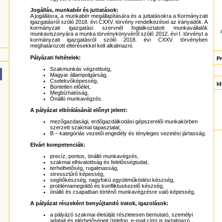
Jogállás, munkabér és juttatások:
A jogállásra, a munkabér megállapítására és a juttatásokra a Kormányzati
igazgatásról szóló 2018. évi CXXV. törvény rendelkezései az irányadók. A
kormányzati igazgatási szervnél foglalkoztatott munkavállalók
munkaviszonyára a munka törvénykönyvéről szóló 2012. évi I. törvényt a
kormányzati igazgatásról szóló 2018. évi CXXV. törvényben
meghatározott eltérésekkel kell alkalmazni.
Pályázati feltételek:
P
Szakmunkás végzettség,
Magyar állampolgárság,
Cselekvőképesség,
Id
Büntetlen előélet,
Megbízhatóság,
Önálló munkavégzés.
A pályázat elbírálásánál előnyt jelent:
mezőgazdasági, erdőgazdálkodási gépszerelői munkakörben
szerzett szakmai tapasztalat,
B – kategóriás vezetői engedély és tényleges vezetési jártasság.
Elvárt kompetenciák:
precíz, pontos, önálló munkavégzés,
szakmai elhivatottság és felelősségtudat,
terhelhetőség, rugalmasság,
stressztűrő képesség,
segítőkészség, nagyfokú együttműködési készség,
problémamegoldó és konfliktuskezelő készség,
önálló és csapatban történő munkavégzésre való képesség,
A pályázat részeként benyújtandó iratok, igazolások:
a pályázó szakmai életútját részletesen bemutató, személyi
adatait és elérhetőségeit (telefon, e-mail cím) is tartalmazó