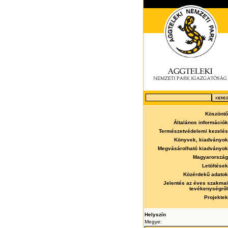
Köszöntő
Általános információk
Természetvédelemi kezelés
Könyvek, kiadványok
Megvásárolható kiadványok
Magyarország
Letöltések
Közérdekű adatok
Jelentés az éves szakmai
tevékenységről
Projektek
Helyszín
Megye: