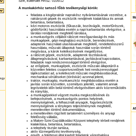
Szin, külterület HRSZ: 0105/12
A munkakörhöz tartozó főbb tevékenységi körök:
feladata a kisgépraktár naprakész nyilvántartásának vezetése, a
M
raktározott gépek és eszközök rendjének kialakítása és annak
betartása, betartatása,
kézi motoros eszközök (fűkaszák, bozótvágók, motorfűrészek,
gödörfúrók) használata esetén a napi karbantartás elvégzése, a
tárolási rendjüknek megfelelő tárolása,
a munkavégzés céljából rábízott mezőgazdasági és más
munkagépek, gépi meghajtású eszközök, berendezések,
adapterek használati utasításainak megfelelő, rendeltetésszerű
használata, műszaki állapotuk használat során történő
megóvása, a károk keletkezésének megelőzése,
a rábízott gépek, eszközök, adapterek tisztításával,
állagmegóvásával, karbantartásával, javításával kapcsolatos,
feladatok napi rendszerességgel történő elvégzése,
az erőgépek, munkagépek, eszközök műszaki állapotáról a
közvetlen felettes csoportvezetőnek heti rendszerességgel
tájékoztatást ad, a keletkezett műszaki meghibásodásokat,
mechanikai sérüléseket (töréskár) azonnal jelenti,
 egy
traktor, munkagép, munkaeszköz meghibásodása esetén a
javítás során közvetlen, személyes jelenlét, valamint annak
legrövidebb időn belül történő elvégzésében aktív közreműködés
és irányítás,
a munkagépekkel végzett munka megkezdésének és
befejezésének, a munkavégzés pontos helyének,
mennyiségének, a felhasznált anyagok, fogyóeszközök
mennyiségének a tényleges teljesítménynek megfelelő,
AN
menetlevélen történő dokumentálása,
a menetlevélen rögzített tartalomért személyes és anyagi
felelősség vállalás,
a Malom-Szini Gazdálkodási Központ telephely térbeli rendjének
kialakítása, betartása, betartatása,
a telephely tisztán tartása,
aktív tűzmegelőzési tevékenység,
egyéb, a felettesei által kiadott feladatok végrehajtása.