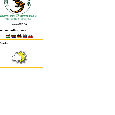
www.anp.hu
rogramok-Programs
őjárás