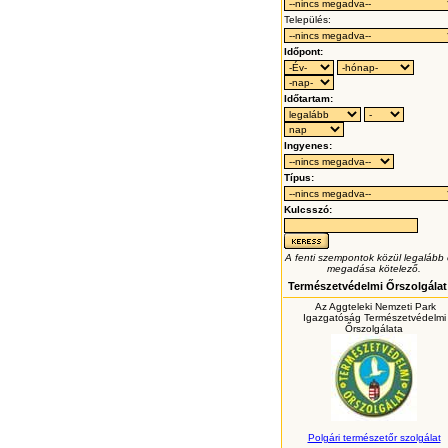
Település:
Időpont:
Időtartam:
Ingyenes:
Típus:
Kulcsszó:
A fenti szempontok közül legalább
megadása kötelező.
Természetvédelmi Őrszolgálat
Az Aggteleki Nemzeti Park
Igazgatóság Természetvédelmi
Őrszolgálata
Polgári természetőr szolgálat