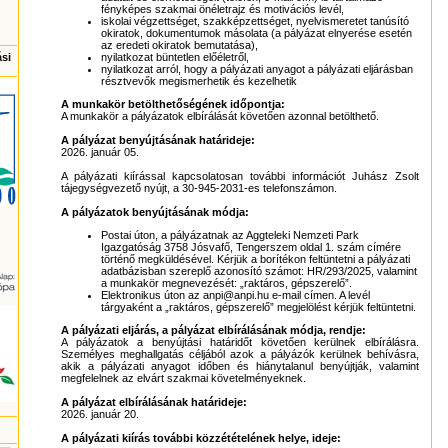
fényképes szakmai önéletrajz és motivációs levél,
iskolai végzettséget, szakképzettséget, nyelvismeretet tanúsító
okiratok, dokumentumok másolata (a pályázat elnyerése esetén
az eredeti okiratok bemutatása),
ási
nyilatkozat büntetlen előéletről,
nyilatkozat arról, hogy a pályázati anyagot a pályázati eljárásban
résztvevők megismerhetik és kezelhetik
A munkakör betölthetőségének időpontja:
A munkakör a pályázatok elbírálását követően azonnal betölthető.
A pályázat benyújtásának határideje:
2026. január 05.
A pályázati kiírással kapcsolatosan további információt Juhász Zsolt
tájegységvezető nyújt, a 30-945-2031-es telefonszámon.
A pályázatok benyújtásának módja:
Postai úton, a pályázatnak az Aggteleki Nemzeti Park
Igazgatóság 3758 Jósvafő, Tengerszem oldal 1. szám címére
történő megküldésével. Kérjük a borítékon feltüntetni a pályázati
adatbázisban szereplő azonosító számot: HR/293/2025, valamint
a munkakör megnevezését: „raktáros, gépszerelő”.
Elektronikus úton az anpi@anpi.hu e-mail címen. A levél
tárgyaként a „raktáros, gépszerelő” megjelölést kérjük feltüntetni.
A pályázati eljárás, a pályázat elbírálásának módja, rendje:
A pályázatok a benyújtási határidőt követően kerülnek elbírálásra.
Személyes meghallgatás céljából azok a pályázók kerülnek behívásra,
akik a pályázati anyagot időben és hiánytalanul benyújtják, valamint
megfelelnek az elvárt szakmai követelményeknek.
A pályázat elbírálásának határideje:
2026. január 20.
A pályázati kiírás további közzétételének helye, ideje: