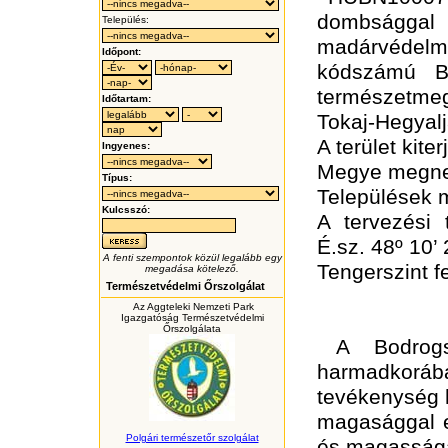
dombságga
Település:
madárvédel
Időpont:
kódszámú Bo
természetme
Időtartam:
Tokaj-Hegyalj
A terület kite
Ingyenes:
Megye megne
Típus:
Települések 
Kulcsszó:
A tervezési
É.sz. 48º
10’
2
A fenti szempontok közül legalább egy
Tengerszint 
megadása kötelező.
Természetvédelmi Őrszolgálat
Az Aggteleki Nemzeti Park
Igazgatóság Természetvédelmi
Őrszolgálata
A Bodrogs
harmadkor
tevékenység h
magasággal e
Polgári természetőr szolgálat
és magasságá