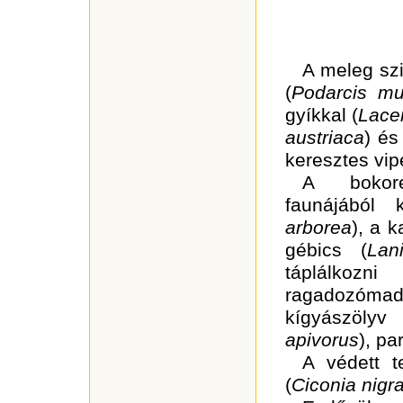
A meleg szi
(
Podarcis mu
gyíkkal
(
Lacer
austriaca
)
és 
keresztes
vip
A bokor
faunájából 
arborea
), a k
gébics (
Lan
táplálkoz
ragadozómad
kígyászöly
apivorus
),
par
A védett t
(
Ciconia nigra