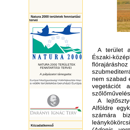
Natura 2000 területek fenntartási
tervei
A terület 
Északi-közé
flórajáráshoz
NATURA 2000 TERÜLETEK
FENNTARTÁSI TERVEI
szubmediterrá
A pályázatot támogatta:
nem szabad e
vegetációt 
szőlőművelés 
A lejtőszt
Alföldre egy
számára biz
leánykökörc
Közadatkereső
(Adonis vern