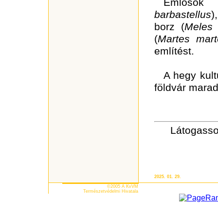
Emlősök
barbastellus
),
borz
(
Meles
(
Martes mart
említést.
A hegy kult
földvár mara
Látogasso
2025. 01. 29.
©2005 A KvVM
Természetvédelmi Hivatala