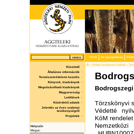
Hírek
Az Igazgatóság
Védet
» Védett természeti értékek » Te
Köszöntő
Általános információk
Bodrogs
Természetvédelemi kezelés
Könyvek, kiadványok
Bodrogszegi
Megvásárolható kiadványok
Magyarország
Letöltések
Törzskönyvi 
Közérdekű adatok
Jelentés az éves szakmai
Védetté nyi
tevékenységről
Projektek
KöM rendelet
Nemzetközi
Helyszín
Megye:
HUBN10007