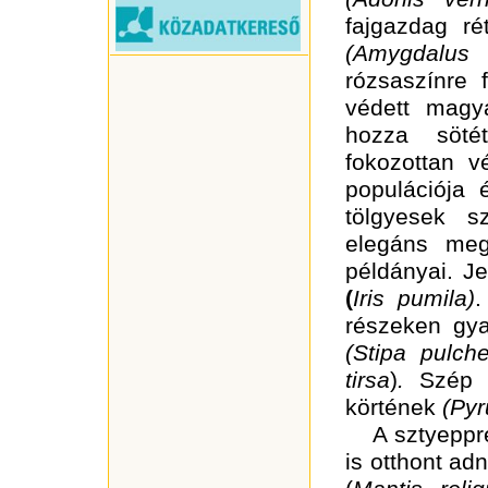
fajgazdag ré
(Amygdalus
rózsaszínre 
védett mag
hozza sötét
fokozottan v
populációja 
tölgyesek s
elegáns meg
példányai.
Jel
(
Iris pumila)
részeken gya
(Stipa pulche
tirsa
)
.
Szép 
körtének
(Pyr
A
sztyeppré
is otthont ad