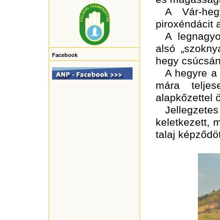
A Vár-heg
piroxéndácit a
A legnagyo
alsó „szoknya
Facebook
hegy csúcsán 
A hegyre a 
mára teljes
alapkőzettel 
Jellegzetes
keletkezett, m
talaj képződöt