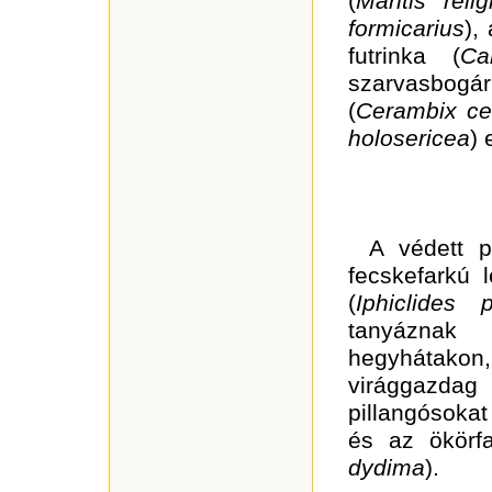
(
Mantis relig
formicarius
),
futrinka
(
Ca
szarvasbogár
(
Cerambix ce
holosericea
) 
A védett p
fecskefarkú 
(
Iphiclides p
tanyáznak
hegyhátakon, 
virággazda
pillangósokat
és az ökörfa
dydima
).