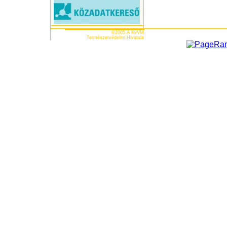
©2005 A KvVM
Természetvédelmi Hivatala