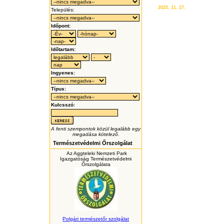
2025. 11. 27.
Település:
Időpont:
Időtartam:
Ingyenes:
Típus:
Kulcsszó:
A fenti szempontok közül legalább egy
megadása kötelező.
Természetvédelmi Őrszolgálat
Az Aggteleki Nemzeti Park
Igazgatóság Természetvédelmi
Őrszolgálata
Polgári természetőr szolgálat