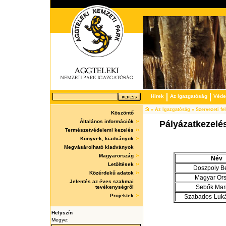
Hírek
Az Igazgatóság
Védet
» Az Igazgatóság » Szervezeti fel
Köszöntő
Általános információk
Pályázatkezelés
Természetvédelemi kezelés
Könyvek, kiadványok
Megvásárolható kiadványok
Magyarország
Név
Letöltések
Doszpoly Be
Közérdekű adatok
Magyar Ors
Jelentés az éves szakmai
Sebők Mar
tevékenységről
Projektek
Szabados-Luká
Helyszín
Megye: