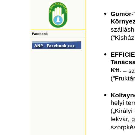
Gömör-T
Környez
szállásh
Facebook
("Kisház
EFFI
Tanács
Kft.
– sz
("Fruktá
Koltayn
helyi te
(„Király
lekvár,
szörpké