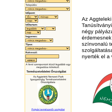
Település:
Időpont:
Az Aggteleki
Tanúsítványi
Időtartam:
négy pályáz
érdemesnek 
Ingyenes:
színvonalú t
Típus:
szolgáltatás
Kulcsszó:
nyerték el a
A fenti szempontok közül legalább egy
megadása kötelező.
Természetvédelmi Őrszolgálat
Az Aggteleki Nemzeti Park
Igazgatóság Természetvédelmi
Őrszolgálata
Polgári természetőr szolgálat