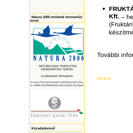
FRUKT
Kft.
– he
Natura 2000 területek fenntartási
tervei
(Frukt
készítmé
További inf
NATURA 2000 TERÜLETEK
FENNTARTÁSI TERVEI
A pályázatot támogatta:
2013.05.29.
Közadatkereső