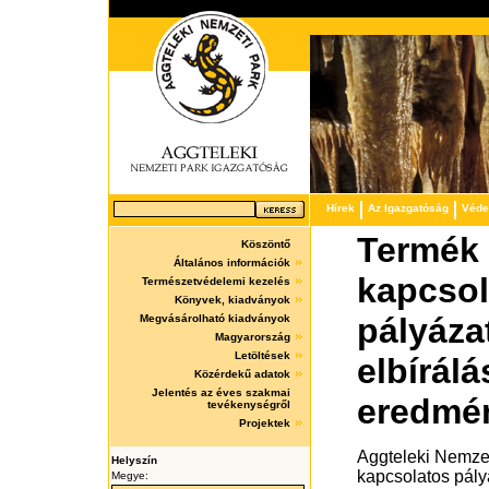
Hírek
Az Igazgatóság
Védet
Termék 
Köszöntő
Általános információk
kapcsol
Természetvédelemi kezelés
Könyvek, kiadványok
pályáza
Megvásárolható kiadványok
Magyarország
Letöltések
elbírál
Közérdekű adatok
Jelentés az éves szakmai
eredmé
tevékenységről
Projektek
Aggteleki Nemze
Helyszín
kapcsolatos pály
Megye: