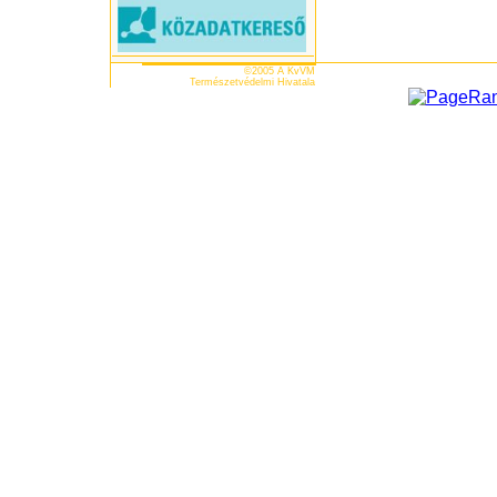
©2005 A KvVM
Természetvédelmi Hivatala