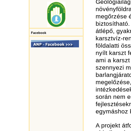
Geológiailag,
növényföldra
megőrzése é
biztosítható.
átlépő, gyak
Facebook
karsztvíz-re
földalatti ö
nyílt karszt
ami a karszt
szennyezi m
barlangjárat
megelőzése,
intézkedése
során nem e
fejlesztések
egymáshoz k
A projekt át