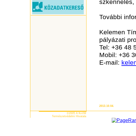
szkennelés, 
További info
Kelemen T
pályázati pr
Tel: +36 48
Mobil: +36 
E-mail:
kele
2013.10.04.
©2005 A KvVM
Természetvédelmi Hivatala