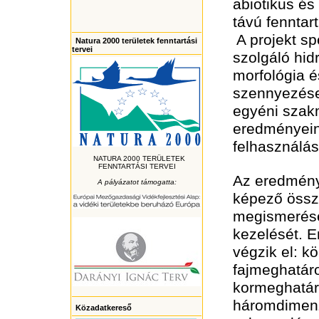
abiotikus és
távú fenntar
A projekt sp
Natura 2000 területek fenntartási
tervei
szolgáló hid
morfológia é
szennyezése
egyéni szak
eredményeine
felhasználá
NATURA 2000 TERÜLETEK
FENNTARTÁSI TERVEI
Az eredménye
A pályázatot támogatta:
képező össz
megismerését
kezelését. 
végzik el: k
fajmeghatár
kormeghatáro
háromdimenzi
Közadatkereső