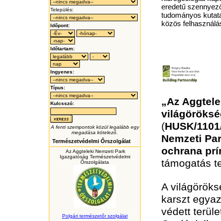
eredetű szennyező
Település:
tudományos kutatá
közös felhasználá
Időpont:
Időtartam:
Ingyenes:
Típus:
„Az Aggtele
Kulcsszó:
világöröksé
(
HUSK/1101/
A fenti szempontok közül legalább egy
megadása kötelező.
Nemzeti Par
Természetvédelmi Őrszolgálat
ochrana prí
Az Aggteleki Nemzeti Park
Igazgatóság Természetvédelmi
támogatás te
Őrszolgálata
A világöröks
karszt egyaz
védett terül
Polgári természetőr szolgálat