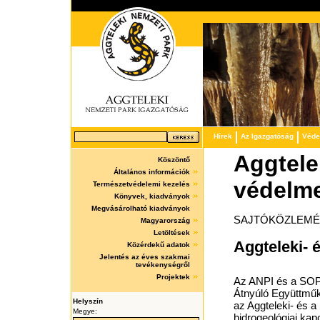
Hírek
Az Igazgatóság
Védet
Aggtele
Köszöntő
Általános információk
védelm
Természetvédelemi kezelés
Könyvek, kiadványok
Megvásárolható kiadványok
SAJTÓKÖZLEM
Magyarország
Letöltések
Aggteleki- 
Közérdekű adatok
Jelentés az éves szakmai
tevékenységről
Projektek
Az ANPI és a SOP
Átnyúló Együttműk
Helyszín
az Aggteleki- és a
Megye:
hidrogeológiai kapc