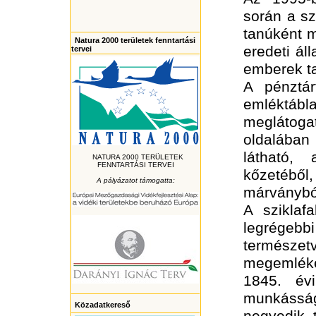
során a szi
tanúként m
Natura 2000 területek fenntartási
eredeti ál
tervei
emberek t
A pénztár
emléktábla
meglátoga
oldalában
látható,
NATURA 2000 TERÜLETEK
FENNTARTÁSI TERVEI
kőzetébő
A pályázatot támogatta:
márványból
A sziklaf
legrég
természe
megemléke
1845. évi
munkásság
Közadatkereső