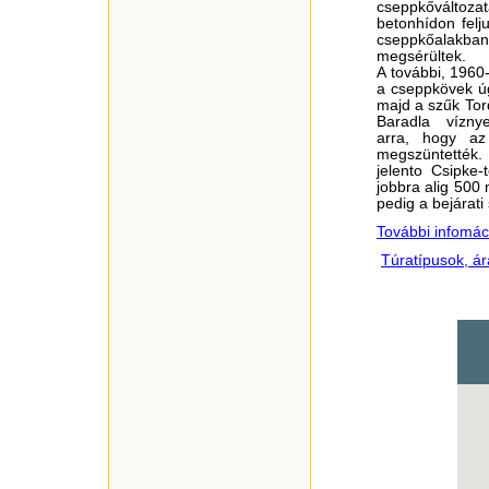
cseppkőváltozat
betonhídon felj
cseppkőalakban
megsérültek.
A további, 1960-
a cseppkövek úg
majd a szűk Tor
Baradla víznyel
arra, hogy az
megszüntették.
jelento Csipke-
jobbra alig 500
pedig a bejárati 
További infomác
Túratípusok, ár