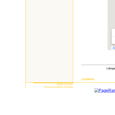
Látoga
1119266610
©2005 A KvVM
Természetvédelmi Hivatala