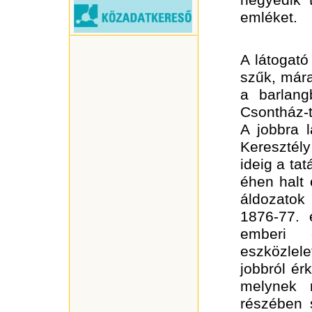
negyedik t
emléket.
A látogató
szűk, mára
a barlang
Csontház-
A jobbra l
Keresztély
ideig a ta
éhen halt 
áldozatok
1876-77. 
emberi c
eszközlel
jobbról ér
melynek
részében 