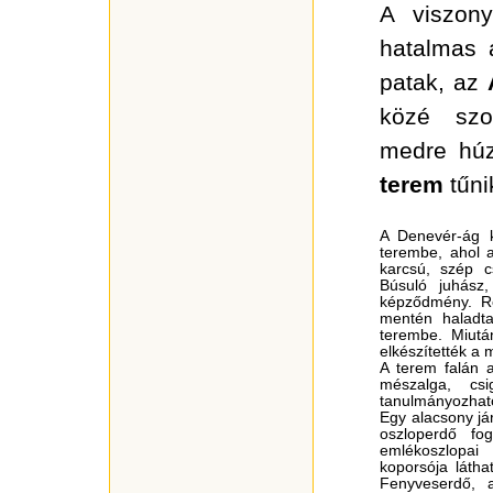
A viszon
hatalmas a
patak, az
közé szo
medre hú
terem
tűnik
A Denevér-ág k
terembe, ahol a
karcsú, szép c
Búsuló juhás
képződmény. Ré
mentén haladta
terembe. Miutá
elkészítették a 
A terem falán a
mészalga, csi
tanulmányozhat
Egy alacsony j
oszloperdő fo
emlékoszlopa
koporsója láth
Fenyveserdő, 