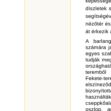
képességé
díszletek 
segítségé
nézőtér és
át érkezik
A barlan
számára já
egyes sza
tudják meg
országhat
teremből
Fekete-
elszínező
bizonyítot
használt
cseppkőal
oszlop, a