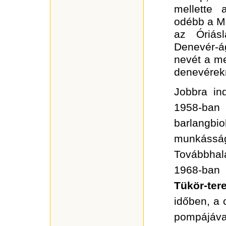
mellette 
odébb a M
az Óriás
Denevér-á
nevét a m
denevérekr
Jobbra in
1958-ba
barlangbio
munkásságá
Továbbhal
1968-ban 
Tükör-te
időben, a
pompájával