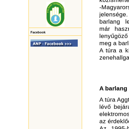
közismert
-Magyaro
jelensége
barlang l
már haszn
Facebook
lenyűgöző
meg a barl
A túra a 
zenehallga
A barlang 
A túra Agg
lévő bejár
elektromos
az érdeklőd
Az 1995-b