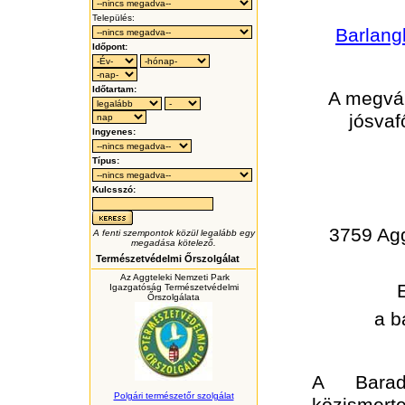
Település:
Barlang
Időpont:
Időtartam:
A megvál
jósvaf
Ingyenes:
Típus:
Kulcsszó:
3759 Agg
A fenti szempontok közül legalább egy
megadása kötelező.
Természetvédelmi Őrszolgálat
Az Aggteleki Nemzeti Park
Igazgatóság Természetvédelmi
Őrszolgálata
a b
A Baradl
Polgári természetőr szolgálat