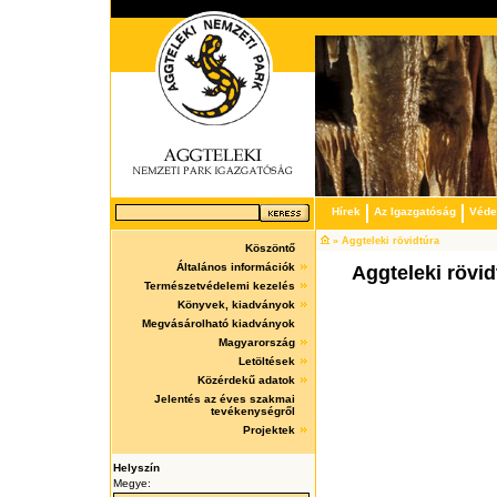
Hírek
Az Igazgatóság
Védet
» Aggteleki rövidtúra
Köszöntő
Általános információk
Aggteleki rövid
Természetvédelemi kezelés
Könyvek, kiadványok
Megvásárolható kiadványok
Magyarország
Letöltések
Közérdekű adatok
Jelentés az éves szakmai
tevékenységről
Projektek
Helyszín
Megye: