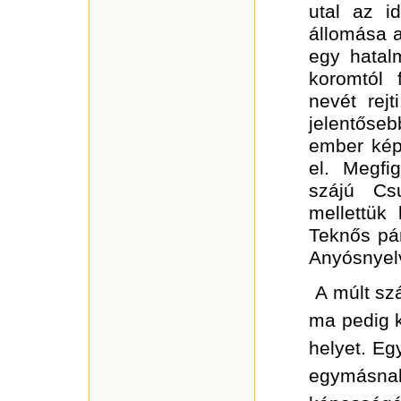
utal az i
állomása 
egy hatal
koromtól 
nevét rej
jelentőse
ember kép
el. Megfi
szájú Csu
mellettük
Teknős pán
Anyósnyel
A múlt szá
ma pedig 
helyet. Eg
egymásnak