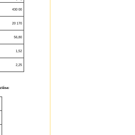
430 00
20 170
56,80
1,52
2,25
zlása: