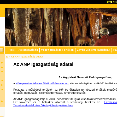
Hírek
Az Igazgatóság
Védett természeti értékek
Egyéb védelmi kategóriák
Pá
» Az ANP Igazgatóság adatai
Az ANP Igazgatóság adatai
Az Aggteleki Nemzeti Park Igazgatóság
a
Környezetvédelmi és Vízügyi Minisztérium
alárendeltségében működő területi sz
Feladata a működési területén az élő- és élettelen természeti értékek megóv
oktatás, bemutatás, szemléletformálás, ismeretterjesztés.
Az ANP Igazgatóság látja el 2004. december 31-ig az első fokú természetvédelmi 
Ezt követően ez a hatáskör átkerült a területileg illetékes az
Észak-ma
Természetvédelmi és Vízügyi Felügyelőséghez
.