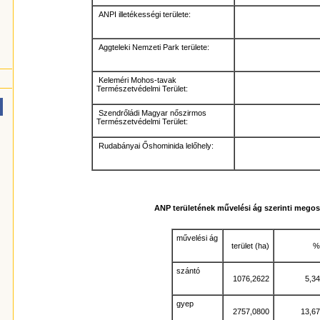
ANPI illetékességi területe:
Aggteleki Nemzeti Park területe:
Keleméri Mohos-tavak
Természetvédelmi Terület:
Szendrőládi Magyar nőszirmos
Természetvédelmi Terület:
Rudabányai Őshominida lelőhely:
ANP területének művelési ág szerinti megos
művelési ág
terület (ha)
%
szántó
1076,2622
5,34
gyep
2757,0800
13,67