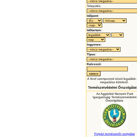
Település:
Időpont:
Időtartam:
Ingyenes:
Típus:
Kulcsszó:
A fenti szempontok közül legalább
megadása kötelező.
Természetvédelmi Őrszolgálat
Az Aggteleki Nemzeti Park
Igazgatóság Természetvédelmi
Őrszolgálata
Polgári természetőr szolgálat