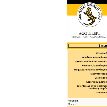
Köszöntő
Általános információk
Természetvédelemi kezelés
Könyvek, kiadványok
Megvásárolható kiadványok
Magyarország
Letöltések
Közérdekű adatok
Jelentés az éves szakmai
tevékenységről
Projektek
Helyszín
Megye: