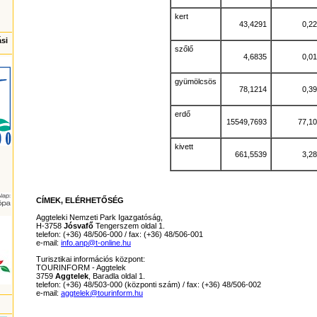
kert
43,4291
0,22
ási
szőlő
4,6835
0,01
gyümölcsös
78,1214
0,39
erdő
15549,7693
77,10
kivett
661,5539
3,28
CÍMEK, ELÉRHETŐSÉG
Aggteleki Nemzeti Park Igazgatóság,
H-3758
Jósvafő
Tengerszem oldal 1.
telefon: (+36) 48/506-000 / fax: (+36) 48/506-001
e-mail:
info.anp@t-online.hu
Turisztikai információs központ:
TOURINFORM - Aggtelek
3759
Aggtelek
, Baradla oldal 1.
telefon: (+36) 48/503-000 (központi szám) / fax: (+36) 48/506-002
e-mail:
aggtelek@tourinform.hu