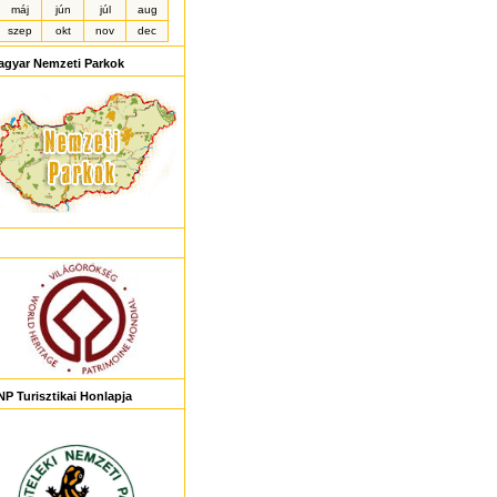
máj
jún
júl
aug
szep
okt
nov
dec
agyar Nemzeti Parkok
P Turisztikai Honlapja