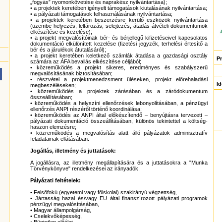
„fogyás” nyomonkövetése és naprakész nyilvántartása);
• a projektek keretében igényelt támogatások kiutalásának nyilvántartása;
• a pályázati támogatások felhasználásának nyilvántartása;
• a projektek keretében beszerzésre kerülő eszközök nyilvántartása
(üzembe helyezés, leltározás, selejtezés, átadás-átvételi dokumentumok
elkészítése és kezelése);
• a projekt megvalósítóinak bér- és bérjellegű kifizetéseivel kapcsolatos
dokumentáció elkülönített kezelése (fizetési jegyzék, terhelési értesítő a
bér és a járulékok átutalásáról);
• a projekt keretében keletkező számlák átadása a gazdasági osztály
P
számára az ÁFA bevallás elkészítése céljából;
• közreműködés a projekt sikeres, eredményes és szabályszerű
megvalósításának biztosításában;
• részvétel a projektmenedzsment üléseken, projekt előrehaladási
Id
megbeszéléseken;
• közreműködés a projektek zárásában és a záródokumentum
összeállításában;
• közreműködés a helyszíni ellenőrzések lebonyolításában, a pénzügyi
ellenőrzés ANPI részéről történő koordinálása;
• közreműködés az ANPI által előkészítendő – benyújtásra tervezett –
pályázati dokumentáció összeállításában, különös tekintettel a költség-
haszon elemzésre;
• közreműködés a megvalósítás alatt álló pályázatok adminisztratív
feladatainak ellátásában.
Jogállás, illetmény és juttatások:
A jogállásra, az illetmény megállapítására és a juttatásokra a "Munka
Törvénykönyve" rendelkezései az irányadók.
Pályázati feltételek:
• Felsőfokú (egyetemi vagy főiskolai) szakirányú végzettség,
• Jártasság hazai és/vagy EU által finanszírozott pályázati programok
pénzügyi megvalósításában,
• Magyar állampolgárság,
• Cselekvőképesség,