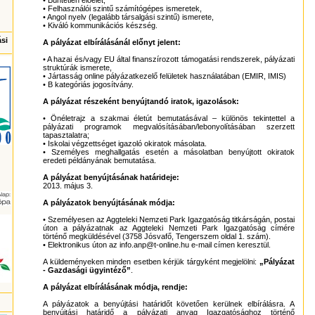
• Büntetlen előélet,
• Felhasználói szintű számítógépes ismeretek,
• Angol nyelv (legalább társalgási szintű) ismerete,
• Kiváló kommunikációs készség.
ási
A pályázat elbírálásánál előnyt jelent:
• A hazai és/vagy EU által finanszírozott támogatási rendszerek, pályázati
struktúrák ismerete,
• Jártasság online pályázatkezelő felületek használatában (EMIR, IMIS)
• B kategóriás jogosítvány.
A pályázat részeként benyújtandó iratok, igazolások:
• Önéletrajz a szakmai életút bemutatásával – különös tekintettel a
pályázati programok megvalósításában/lebonyolításában szerzett
tapasztalatra;
• Iskolai végzettséget igazoló okiratok másolata.
• Személyes meghallgatás esetén a másolatban benyújtott okiratok
eredeti példányának bemutatása.
A pályázat benyújtásának határideje:
2013. május 3.
A pályázatok benyújtásának módja:
• Személyesen az Aggteleki Nemzeti Park Igazgatóság titkárságán, postai
úton a pályázatnak az Aggteleki Nemzeti Park Igazgatóság címére
történő megküldésével (3758 Jósvafő, Tengerszem oldal 1. szám).
• Elektronikus úton az info.anp@t-online.hu e-mail címen keresztül.
A küldeményeken minden esetben kérjük tárgyként megjelölni:
„Pályázat
- Gazdasági ügyintéző”
.
A pályázat elbírálásának módja, rendje:
A pályázatok a benyújtási határidőt követően kerülnek elbírálásra. A
benyújtási határidő a pályázati anyag Igazgatósághoz történő