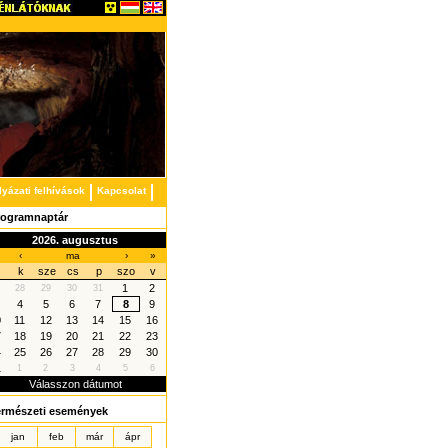
lyázati felhívások
Kapcsolat
rogramnaptár
2026. augusztus
‹
ma
›
»
k
sze
cs
p
szo
v
1
2
28
29
30
31
4
5
6
7
8
9
0
11
12
13
14
15
16
7
18
19
20
21
22
23
4
25
26
27
28
29
30
1
1
2
3
4
5
6
Válasszon dátumot
ermészeti események
jan
feb
már
ápr