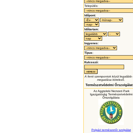
Település:
Időpont:
Időtartam:
Ingyenes:
Típus:
Kulcsszó:
A fenti szempontok közül legalább
megadása kötelező.
Természetvédelmi Őrszolgálat
Az Aggteleki Nemzeti Park
Igazgatóság Természetvédelmi
Őrszolgálata
Polgári természetőr szolgálat