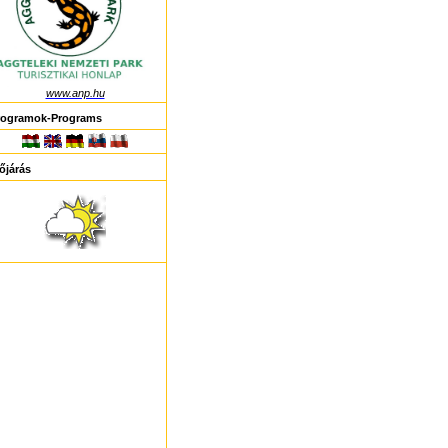
www.anp.hu
rogramok-Programs
őjárás