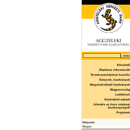
Köszöntő
Általános információk
Természetvédelemi kezelés
Könyvek, kiadványok
Megvásárolható kiadványok
Magyarország
Letöltések
Közérdekű adatok
Jelentés az éves szakmai
tevékenységről
Projektek
Helyszín
Megye: