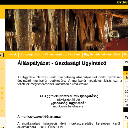
Hírek
Az Igazgatóság
Védett természeti értékek
Egyéb védelmi kategóriák
Pá
Álláspályázat - Gazdasági Ügyintéző
P
«
Az Aggteleki Nemzeti Park Igazgatóság álláspályázatot hirdet gazdasági
h
ügyintéző munkakör betöltésére. A munkakör részletes leíráshoz, a
27
feltételek megismeréséhez kattintson a részletekre.
3
1
Az Aggteleki Nemzeti Park Igazgatóság
1
pályázatot hirdet
2
„gazdasági ügyintéző”
3
munkakör betöltésére.
A munkaviszony időtartama:
T
A munkavállaló határozott idejű munkaszerződés keretében kerül
alkalmazásra – 2014. július 31-ig.