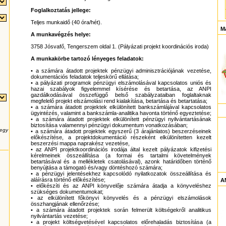
Foglalkoztatás jellege:
Teljes munkaidő (40 óra/hét).
M
A munkavégzés helye:
3758 Jósvafő, Tengerszem oldal 1. (Pályázati projekt koordinációs iroda)
A munkakörbe tartozó lényeges feladatok:
• a számára átadott projektek pénzügyi adminisztrációjának vezetése,
dokumentációs feladatok teljeskörű ellátása;
• a pályázati programok pénzügyi elszámolásával kapcsolatos uniós és
hazai szabályok figyelemmel kísérése és betartása, az ANPI
gazdálkodásával összefüggő belső szabályzataiban foglaltaknak
megfelelő projekt elszámolási rend kialakítása, betartása és betartatása;
• a számára átadott projektek elkülönített bankszámlájával kapcsolatos
ügyintézés, valamint a bankszámla-analitika havonta történő egyeztetése;
• a számára átadott projektek elkülönített pénzügyi nyilvántartásának
biztosítása valamennyi pénzügyi dokumentum vonatkozásában;
 egy
• a számára átadott projektek egyszerű (3 árajánlatos) beszerzéseinek
előkészítése, a projektdokumentáció részeként elkülönítetten kezelt
beszerzési mappa naprakész vezetése,
• az ANPI projektkoordinációs irodája által kezelt pályázatok kifizetési
kérelmeinek összeállítása (a formai és tartalmi követelmények
betartásával és a mellékletek csatolásával), azonk határidőben történő
benyújtása a támogató és/vagy döntéshozó számára;
• a pénzügyi jelentésekhez kapcsolódó nyilatkozatok összeállítása és
aláírásra történő előkészítése;
AN
• előkészíti és az ANPI könyvelője számára átadja a könyveléshez
szükséges dokumentumokat;
• az elkülönített főkönyvi könyvelés és a pénzügyi elszámolások
összhangjának ellenőrzése;
• a számára átadott projektek során felmerült költségekről analitikus
nyilvántartás vezetése;
• a projekt költségvetésével kapcsolatos előrehaladás biztosítása (a